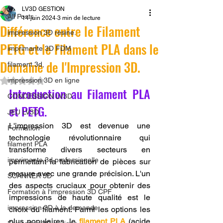
LV3D GESTION
All Posts
14 juin 2024
3 min de lecture
Différence entre le Filament
impression 3D résine.
PETG et le Filament PLA dans le
imprimante 3D FDM
Domaine de l'Impression 3D.
filament 3d,
Noté NaN étoiles sur 5.
impression 3D en ligne
Introduction au Filament PLA 
CONCESSION LV3D
et PETG.
JEU LV3D
L'impression 3D est devenue une 
Formation
technologie révolutionnaire qui 
filament PLA
transforme divers secteurs en 
imprimante 3d professionelle
permettant la fabrication de pièces sur 
mesure avec une grande précision. L'un 
SCANNER 3D
des aspects cruciaux pour obtenir des 
Formation à l'impression 3D CPF
impressions de haute qualité est le 
impression 3D à la demande
choix du filament. Parmi les options les 
plus populaires, le 
filament PLA
 (acide 