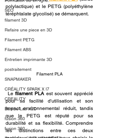
Formation 3D en ligne.
polylactique) et le PETG (polyéthylène 
SEO
téréphtalate glycolisé) se démarquent.
filament 3D
Refaire une piece en 3D
Filament PETG
Filament ABS
Entretien imprimante 3D
postraitement
Filament PLA
SNAPMAKER
CRÉALITY SPARK X I7
 Le 
filament PLA
 est souvent apprécié 
CREALITY
pour sa facilité d'utilisation et son 
impact environnemental réduit, tandis 
Bambu Lab X2D
que le PETG est réputé pour sa 
fusion 360
durabilité et sa flexibilité. Comprendre 
fusion 360
les distinctions entre ces deux 
matériaux est essentiel pour choisir le 