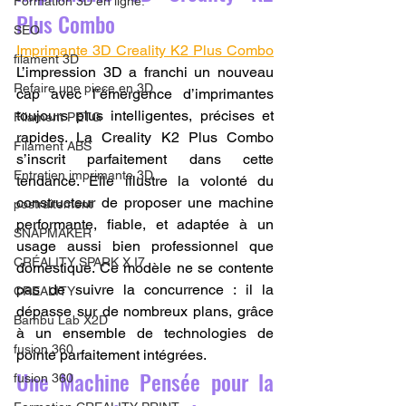
Formation 3D en ligne.
Plus Combo
SEO
Imprimante 3D Creality K2 Plus Combo
filament 3D
L’impression 3D a franchi un nouveau 
Refaire une piece en 3D
cap avec l’émergence d’imprimantes 
toujours plus intelligentes, précises et 
Filament PETG
rapides. La Creality K2 Plus Combo 
Filament ABS
s’inscrit parfaitement dans cette 
Entretien imprimante 3D
tendance. Elle illustre la volonté du 
constructeur de proposer une machine 
postraitement
performante, fiable, et adaptée à un 
SNAPMAKER
usage aussi bien professionnel que 
CRÉALITY SPARK X I7
domestique. Ce modèle ne se contente 
pas de suivre la concurrence : il la 
CREALITY
dépasse sur de nombreux plans, grâce 
Bambu Lab X2D
à un ensemble de technologies de 
fusion 360
pointe parfaitement intégrées.
Une Machine Pensée pour la 
fusion 360