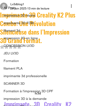
Lv3dblog1
All Posts
29 juin 2025
13 min de lecture
Imprimante 3D Creality K2 Plus
impression 3D résine.
Combo: Une Révolution
imprimante 3D FDM
Silencieuse dans l’Impression
filament 3d,
3D Grand Format.
impression 3D en ligne
CONCESSION LV3D
Noté NaN étoiles sur 5.
JEU LV3D
Formation
filament PLA
imprimante 3d professionelle
SCANNER 3D
Formation à l'impression 3D CPF
lv3d
impression 3D à la demande
Imprimante 3D Creality K2 