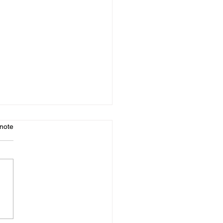
note
eilleures réalisations avec
mprimante 3D en 2026