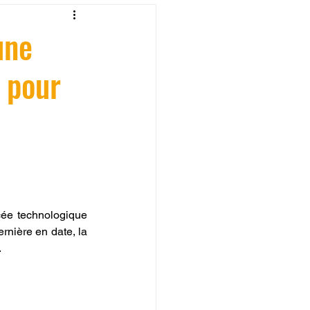
fessionelle
une
 pour
ormation 3D en ligne.
CREALITY
ée technologique 
nière en date, la 
.