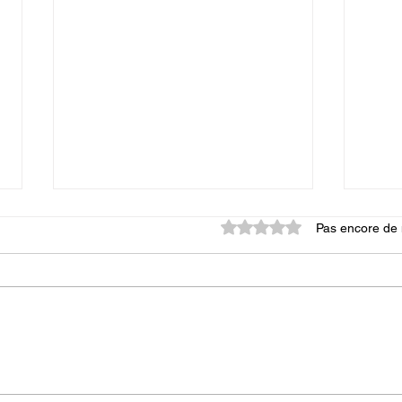
Noté 0 étoile sur 5.
Pas encore de 
Filament Fiberflex 40D : guide
Les m
complet pour bien imprimer en
une i