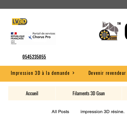
0545235055
Impression 3D à la demande
Devenir revendeur
Accueil
Filaments 3D Gsun
All Posts
impression 3D résine.