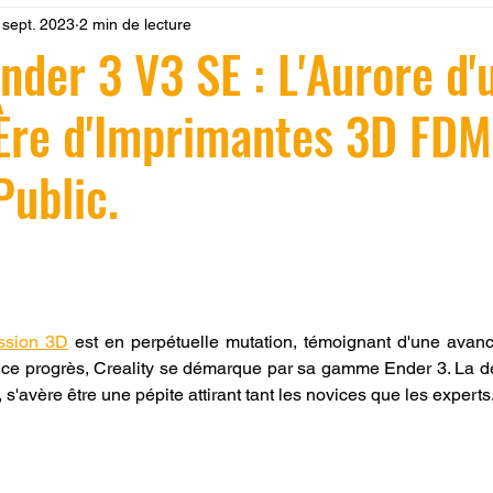
 sept. 2023
2 min de lecture
 LV3D
Formation
filament PLA
imprimante 3d pro
Ender 3 V3 SE : L'Aurore d'
 Ère d'Imprimantes 3D FDM
à l'impression 3D CPF
impression 3D à la demande
F
Public.
ire une piece en 3D
Filament PETG
Filament ABS
r 5.
ostraitement
SNAPMAKER
CRÉALITY SPARK X I7
ssion 3D
 est en perpétuelle mutation, témoignant d'une avanc
ce progrès, Creality se démarque par sa gamme Ender 3. La der
0
fusion 360
Formation CREALITY PRINT
s'avère être une pépite attirant tant les novices que les experts