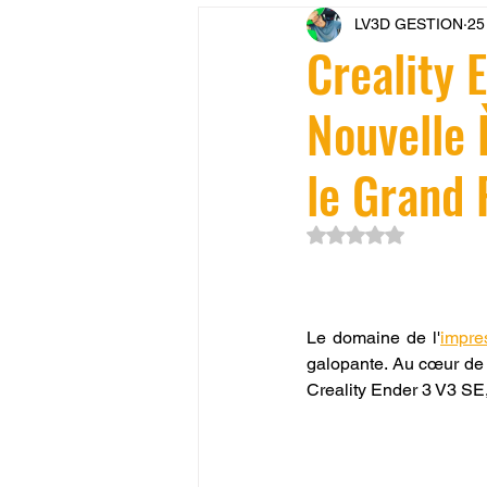
LV3D GESTION
25
CONCESSION LV3D
JEU
Creality 
Nouvelle
SCANNER 3D
Formation 
le Grand 
SEO
filament 3D
Refa
Noté NaN étoiles su
Entretien imprimante 3D
p
Le domaine de l'
impre
galopante. Au cœur de 
Bambu Lab X2D
fusion 36
Creality Ender 3 V3 SE, 