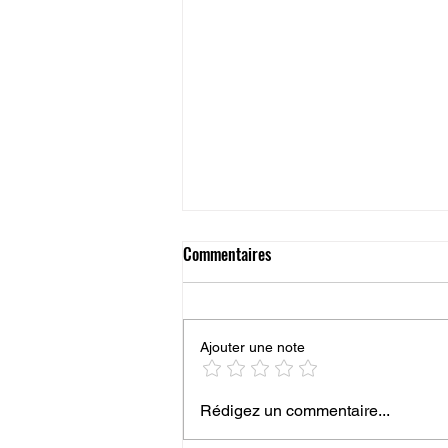
Commentaires
Ajouter une note
Imprimante 3D Bambu Lab A1 :
Rédigez un commentaire...
avis complet et test 2026