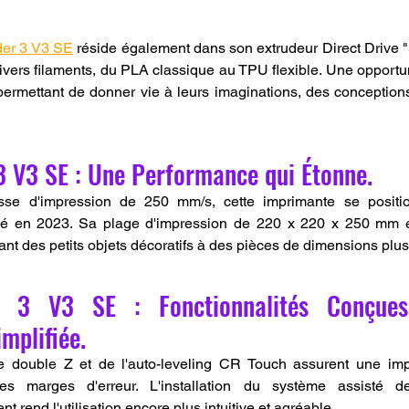
er 3 V3 SE
 réside également dans son extrudeur Direct Drive "S
 divers filaments, du PLA classique au TPU flexible. Une opportun
permettant de donner vie à leurs imaginations, des conceptions
3 V3 SE : Une Performance qui Étonne.
esse d'impression de 250 mm/s, cette imprimante se posit
hé en 2023. Sa plage d'impression de 220 x 220 x 250 mm e
llant des petits objets décoratifs à des pièces de dimensions plu
r 3 V3 SE : Fonctionnalités Conçues
mplifiée.
xe double Z et de l'auto-leveling CR Touch assurent une impr
es marges d'erreur. L'installation du système assisté d
 rend l'utilisation encore plus intuitive et agréable.