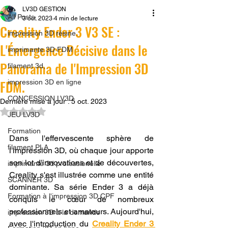
LV3D GESTION
All Posts
3 oct. 2023
4 min de lecture
Creality Ender 3 V3 SE :
impression 3D résine.
L'Émergence Décisive dans le
imprimante 3D FDM
Panorama de l'Impression 3D
filament 3d,
FDM.
impression 3D en ligne
CONCESSION LV3D
Dernière mise à jour :
5 oct. 2023
Noté NaN étoiles sur 5.
JEU LV3D
Formation
Dans l'effervescente sphère de 
filament PLA
l'impression 3D, où chaque jour apporte 
son lot d'innovations et de découvertes, 
imprimante 3d professionelle
Creality s'est illustrée comme une entité 
SCANNER 3D
dominante. Sa série Ender 3 a déjà 
Formation à l'impression 3D CPF
conquis le cœur de nombreux 
professionnels et amateurs. Aujourd'hui, 
impression 3D à la demande
avec l'introduction du 
Creality Ender 3 