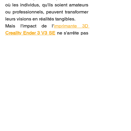
où les individus, qu'ils soient amateurs 
ou professionnels, peuvent transformer 
leurs visions en réalités tangibles.
Mais l'impact de l'
imprimante 3D 
Creality Ender 3 V3 SE
 ne s'arrête pas 
à sa technologie impressionnante. Elle 
symbolise également un changement 
dans la façon dont nous percevons les 
possibilités. Avec des outils comme la 
Creality Ender 3 V3 SE
 à notre 
disposition, nous ne sommes plus 
simplement des consommateurs passifs 
; nous devenons des créateurs, des 
innovateurs et des pionniers, forgeant 
l'avenir à chaque objet imprimé.
Alors que nous avançons dans cette ère 
d'exploration et de découverte, il est 