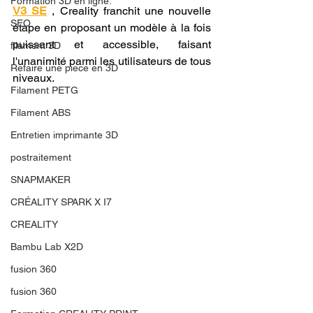
Formation 3D en ligne.
V3 SE
 , Creality franchit une nouvelle 
SEO
étape en proposant un modèle à la fois 
puissant et accessible, faisant 
filament 3D
l'unanimité parmi les utilisateurs de tous 
Refaire une piece en 3D
niveaux.
Filament PETG
Filament ABS
Entretien imprimante 3D
postraitement
SNAPMAKER
CRÉALITY SPARK X I7
CREALITY
Bambu Lab X2D
fusion 360
fusion 360