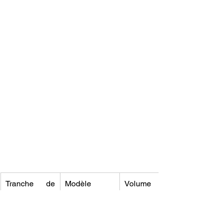
Tranche de 
Modèle 
Volume 
prix
recommandé
d'impression
< 300 €
Creality 
220x220x250 