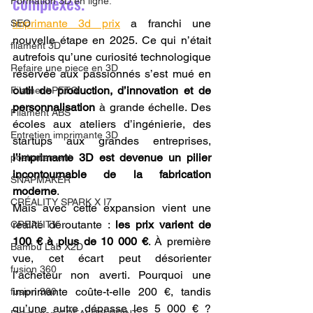
complexes.
Formation 3D en ligne.
imprimante 3d prix
 a franchi une 
SEO
nouvelle étape en 2025. Ce qui n’était 
filament 3D
autrefois qu’une curiosité technologique 
Refaire une piece en 3D
réservée aux passionnés s’est mué en 
outil de production, d’innovation et de 
Filament PETG
personnalisation
 à grande échelle. Des 
Filament ABS
écoles aux ateliers d’ingénierie, des 
Entretien imprimante 3D
startups aux grandes entreprises, 
l’imprimante 3D est devenue un pilier 
postraitement
incontournable de la fabrication 
SNAPMAKER
moderne
.
CRÉALITY SPARK X I7
Mais avec cette expansion vient une 
réalité déroutante : 
les prix varient de 
CREALITY
100 € à plus de 10 000 €
. À première 
Bambu Lab X2D
vue, cet écart peut désorienter 
fusion 360
l’acheteur non averti. Pourquoi une 
imprimante coûte-t-elle 200 €, tandis 
fusion 360
qu’une autre dépasse les 5 000 € ? 