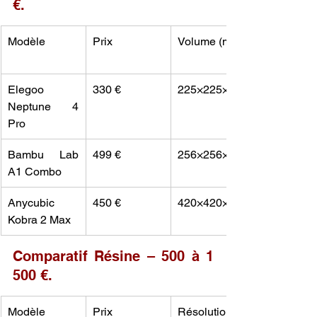
€.
Modèle
Prix
Volume (mm)
Elegoo 
330 €
225×225×265
Neptune 4 
Pro
Bambu Lab 
499 €
256×256×256
A1 Combo
Anycubic 
450 €
420×420×500
Kobra 2 Max
Comparatif Résine – 500 à 1 
500 €.
Modèle
Prix
Résolution 