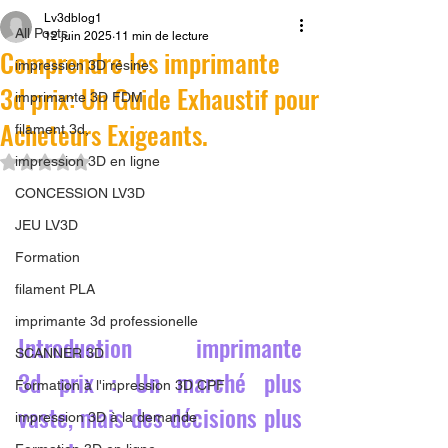
Lv3dblog1
All Posts
12 juin 2025
11 min de lecture
Comprendre les imprimante
impression 3D résine.
3d prix: Un Guide Exhaustif pour
imprimante 3D FDM
Acheteurs Exigeants.
filament 3d,
Noté NaN étoiles sur 5.
impression 3D en ligne
CONCESSION LV3D
JEU LV3D
Formation
filament PLA
imprimante 3d professionelle
Introduction imprimante 
SCANNER 3D
3d prix : Un marché plus 
Formation à l'impression 3D CPF
vaste, mais des décisions plus 
impression 3D à la demande