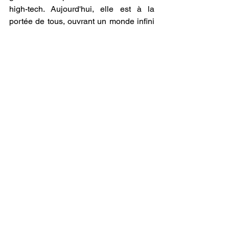
high-tech. Aujourd'hui, elle est à la 
portée de tous, ouvrant un monde infini 
de possibilités en matière de 
réparation
, 
de 
personnalisation
, et de 
création
. En 
permettant de 
refaire des pièces 
plastiques
 avec une précision inégalée, 
l’impression 3D redéfinit notre manière 
de consommer et de préserver nos 
objets du quotidien.
Ce qui pouvait sembler difficile hier – 
retrouver une pièce cassée ou usée, 
attendre des semaines pour une pièce 
de rechange, ou remplacer entièrement 
un objet – devient une tâche accessible, 
rapide et abordable grâce à l'impression 
3D. Que vous choisissiez de travailler 
sur votre propre 
imprimante 3D
 ou de 
faire appel à un 
service d'impression 3D 