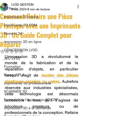
LV3D GESTION
All Posts
9 oct. 2024
8 min de lecture
Comment Refaire une Pièce
impression 3D résine.
Plastique avec une Imprimante
imprimante 3D FDM
3D : Un Guide Complet pour
filament 3d,
Réparer
impression 3D en ligne
CONCESSION LV3D
Noté NaN étoiles sur 5.
L’impression 3D a révolutionné le 
JEU LV3D
monde de la fabrication et de la 
Formation
réparation d'objets, en particulier 
filament PLA
lorsqu'il s'agit de 
recréer des pièces 
plastiques cassées ou usées
. Autrefois 
imprimante 3d professionelle
réservée aux industries spécialisées, 
SCANNER 3D
cette technologie est désormais 
Formation à l'impression 3D CPF
accessible à tous, qu’il s’agisse de 
bricoleurs amateurs ou de 
impression 3D à la demande
professionnels de la conception. Refaire 