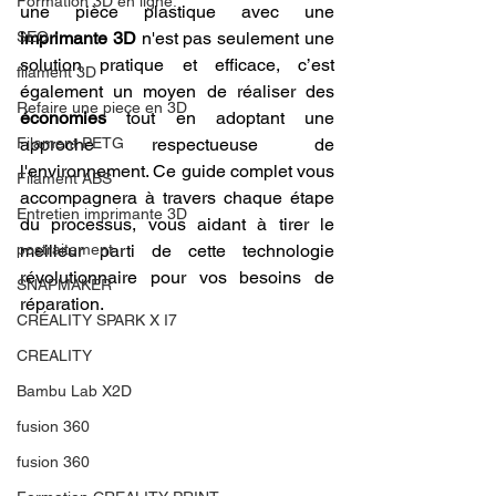
Formation 3D en ligne.
une pièce plastique avec une 
SEO
imprimante 3D
 n'est pas seulement une 
solution pratique et efficace, c’est 
filament 3D
également un moyen de réaliser des 
Refaire une piece en 3D
économies
 tout en adoptant une 
Filament PETG
approche respectueuse de 
l'environnement. Ce guide complet vous 
Filament ABS
accompagnera à travers chaque étape 
Entretien imprimante 3D
du processus, vous aidant à tirer le 
postraitement
meilleur parti de cette technologie 
révolutionnaire pour vos besoins de 
SNAPMAKER
réparation.
CRÉALITY SPARK X I7
CREALITY
Bambu Lab X2D
fusion 360
fusion 360