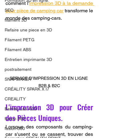
Formation 3D en ligne.
comment l'
impression 3D à la demande 
SEO
pour pièce de camping car
 transforme le 
monde des camping-cars.
filament 3D
Refaire une piece en 3D
Filament PETG
Filament ABS
Entretien imprimante 3D
postraitement
SERVICE D’IMPRESSION 3D EN LIGNE 
SNAPMAKER
B2B & B2C
CRÉALITY SPARK X I7
CREALITY
L'impression 3D pour Créer 
Bambu Lab X2D
des Pièces Uniques.
fusion 360
Lorsque des composants du camping-
fusion 360
car s'usent ou se cassent, trouver des 