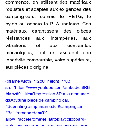
commence, en utilisant des matériaux 
robustes et adaptés aux exigences des 
camping-cars, comme le PETG, le 
nylon ou encore le PLA renforcé. Ces 
matériaux garantissent des pièces 
résistances aux intempéries, aux 
vibrations et aux contraintes 
mécaniques, tout en assurant une 
longévité comparable, voire supérieure, 
aux pièces d'origine.
<iframe width="1250" height="703" 
src="https://www.youtube.com/embed/ct8RB
AMcz90" title="Impression 3D à la demande 
d&#39;une pièce de camping car. 
#3dprinting #imprimante3d #campingcar 
#3d" frameborder="0" 
allow="accelerometer; autoplay; clipboard-
write; encrypted-media; gyroscope; picture-
in-picture; web-share" referrerpolicy="strict-