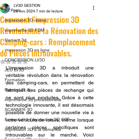
LV3D GESTION
All Posts
28 nov. 2024
7 min de lecture
Comment l'impression 3D
impression 3D résine.
Révolutionne la Rénovation des
imprimante 3D FDM
Camping-cars : Remplacement
filament 3d,
de Pièces Introuvables.
impression 3D en ligne
CONCESSION LV3D
Noté NaN étoiles sur 5.
L'impression 3D a introduit une 
JEU LV3D
véritable révolution dans la rénovation 
Formation
des camping-cars, en permettant de 
filament PLA
fabriquer des pièces de rechange qui 
ne sont plus produites. Grâce à cette 
imprimante 3d professionelle
technologie innovante, il est désormais 
SCANNER 3D
possible de donner une nouvelle vie à 
Formation à l'impression 3D CPF
votre véhicule de loisirs, même lorsque 
certaines pièces spécifiques sont 
impression 3D à la demande
introuvables sur le marché. Voici 