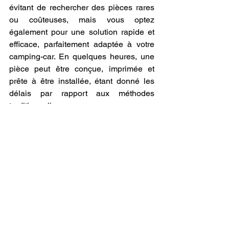
évitant de rechercher des pièces rares 
ou coûteuses, mais vous optez 
également pour une solution rapide et 
efficace, parfaitement adaptée à votre 
camping-car. En quelques heures, une 
pièce peut être conçue, imprimée et 
prête à être installée, étant donné les 
délais par rapport aux méthodes 
traditionnelles.
Ainsi, l'impression 3D à la demande 
représente une révolution pour tous les 
véritables passionnés de camping-cars, 
qu'il s'agisse de rénovation, de 
réparation ou de personnalisation. Avec 
LV3D, votre véhicule devient un espace 
unique, fonctionnel et esthétique, prêt à 
vous accompagner dans toutes vos 
aventures, sans compromis sur la 
qualité ou la créativité. Découvrez dès 