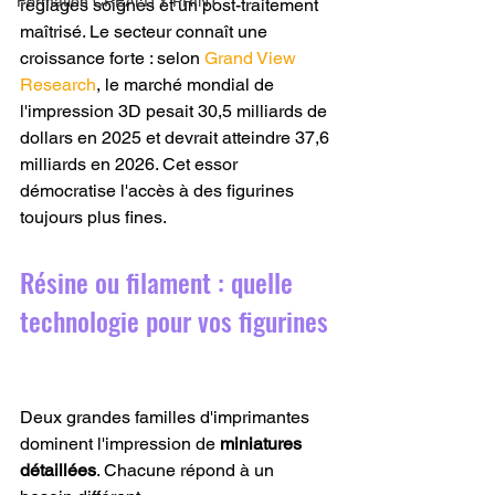
Formation CREALITY PRINT
réglages soignés et un post-traitement 
maîtrisé. Le secteur connaît une 
croissance forte : selon 
Grand View 
Research
, le marché mondial de 
l'impression 3D pesait 30,5 milliards de 
dollars en 2025 et devrait atteindre 37,6 
milliards en 2026. Cet essor 
démocratise l'accès à des figurines 
toujours plus fines.
Résine ou filament : quelle 
technologie pour vos figurines
Deux grandes familles d'imprimantes 
dominent l'impression de 
miniatures 
détaillées
. Chacune répond à un 