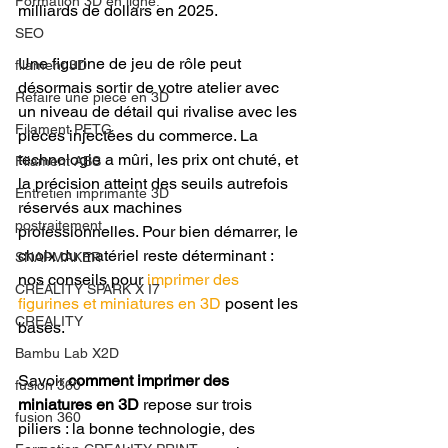
Formation 3D en ligne.
milliards de dollars en 2025.
SEO
Une figurine de jeu de rôle peut 
filament 3D
désormais sortir de votre atelier avec 
Refaire une piece en 3D
un niveau de détail qui rivalise avec les 
Filament PETG
pièces injectées du commerce. La 
technologie a mûri, les prix ont chuté, et 
Filament ABS
la précision atteint des seuils autrefois 
Entretien imprimante 3D
réservés aux machines 
postraitement
professionnelles. Pour bien démarrer, le 
choix du matériel reste déterminant : 
SNAPMAKER
nos conseils pour 
imprimer des 
CRÉALITY SPARK X I7
figurines et miniatures en 3D
 posent les 
CREALITY
bases.
Bambu Lab X2D
Savoir 
comment imprimer des 
fusion 360
miniatures en 3D
 repose sur trois 
fusion 360
piliers : la bonne technologie, des 