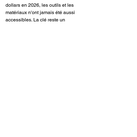
dollars en 2026, les outils et les 
matériaux n'ont jamais été aussi 
accessibles. La clé reste un 
consommable fiable, disponible 
rapidement et compatible avec votre 
machine, exactement ce que nous 
proposons depuis notre entrepôt en 
France. Pour franchir le pas 
sereinement, découvrez notre guide de 
la figurine en filament et lancez votre 
première impression.
Questions fréquentes
Faut-il une imprimante 
résine ou filament pour 
débuter ?