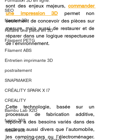
Formation 3D en ligne.
sont des enjeux majeurs, 
commander 
SEO
une impression 3D
 permet non 
filament 3D
seulement de concevoir des pièces sur 
mesure, mais aussi de restaurer et de 
Refaire une piece en 3D
réparer dans une logique respectueuse 
Filament PETG
de l’environnement.
Filament ABS
Entretien imprimante 3D
postraitement
SNAPMAKER
CRÉALITY SPARK X I7
CREALITY
Cette technologie, basée sur un 
Bambu Lab X2D
processus de fabrication additive, 
fusion 360
répond à des besoins variés dans des 
secteurs aussi divers que l’automobile, 
fusion 360
les camping-cars ou l’électroménager. 