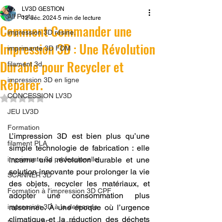
LV3D GESTION
All Posts
12 déc. 2024
5 min de lecture
Comment Commander une
impression 3D résine.
Impression 3D : Une Révolution
imprimante 3D FDM
Durable pour Recycler et
filament 3d,
Réparer.
impression 3D en ligne
CONCESSION LV3D
Noté NaN étoiles sur 5.
JEU LV3D
Formation
L’impression 3D est bien plus qu’une 
filament PLA
simple technologie de fabrication : elle 
imprimante 3d professionelle
incarne une révolution durable et une 
solution innovante pour prolonger la vie 
SCANNER 3D
des objets, recycler les matériaux, et 
Formation à l'impression 3D CPF
adopter une consommation plus 
impression 3D à la demande
raisonnée. À une époque où l’urgence 
climatique et la réduction des déchets 