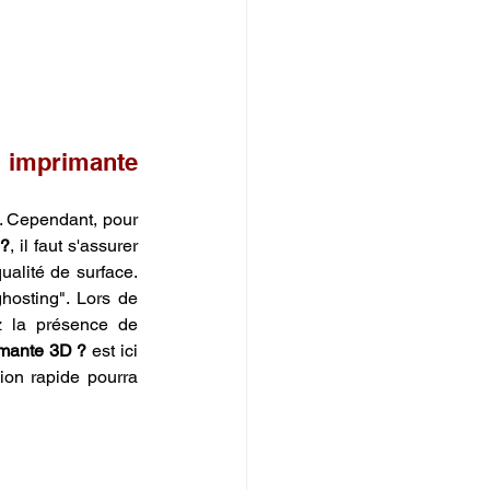
e imprimante 
. Cependant, pour 
 ?
, il faut s'assurer 
alité de surface. 
osting". Lors de 
ez la présence de 
imante 3D ?
 est ici 
ion rapide pourra 