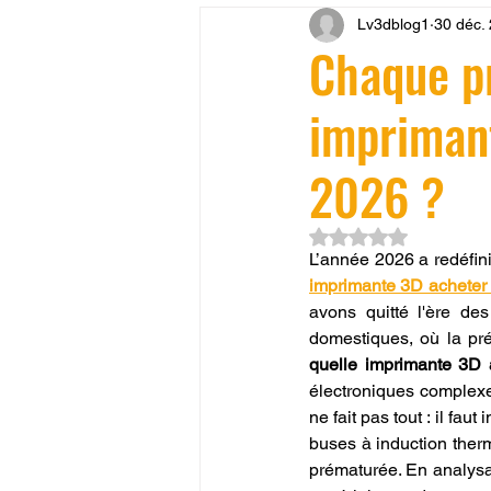
Lv3dblog1
30 déc.
CONCESSION LV3D
JEU
Chaque pr
impriman
SCANNER 3D
Formation 
2026 ?
SEO
filament 3D
Refa
Noté NaN étoiles su
L’année 2026 a redéfini
imprimante 3D acheter
Entretien imprimante 3D
p
avons quitté l'ère de
quelle imprimante 3D 
Bambu Lab X2D
fusion 36
électroniques complexes
ne fait pas tout : il fa
buses à induction thermi
prématurée. En analysa