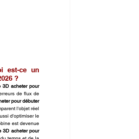
i est-ce un 
2026 ?
 3D acheter pour 
rreurs de flux de 
eter pour débuter 
arent l'objet réel 
si d'optimiser le 
obine est devenue 
e 3D acheter pour 
du temps et de la 