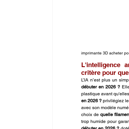
imprimante 3D acheter po
L'intelligence 
critère pour qu
L’IA n’est plus un si
débuter en 2026 ?
 Ell
plastique avant qu'elle
en 2026 ?
 privilégiez 
avec son modèle numériq
choix de 
quelle filame
trop humide pour garanti
débuter en 2026 ?
 dot