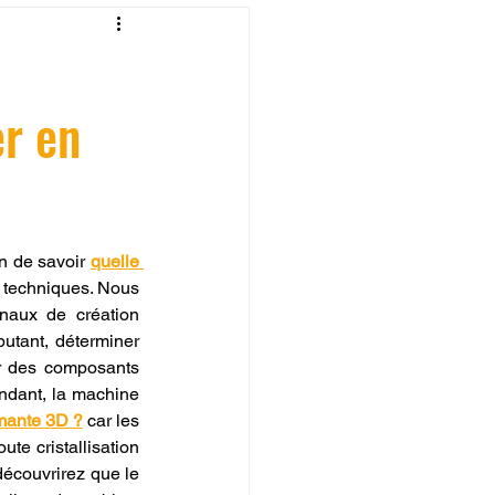
fessionelle
r en
ormation 3D en ligne.
n de savoir 
quelle 
 techniques. Nous 
CREALITY
naux de création 
domestiques, où la précision se mesure désormais au micron de série. Pour un débutant, déterminer 
r des composants 
ndant, la machine 
mante 3D ?
 car les 
te cristallisation 
découvrirez que le 