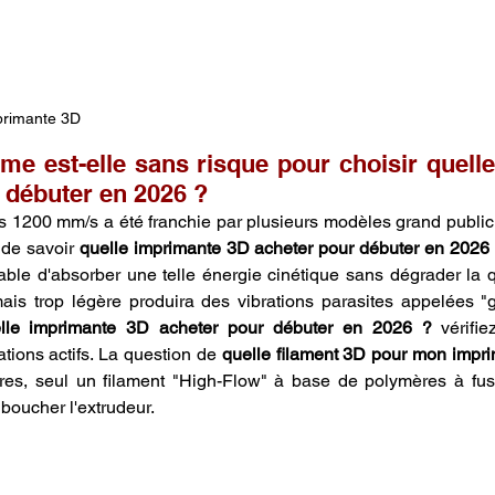
primante 3D 
ême est-elle sans risque pour choisir quell
 débuter en 2026 ?
es 1200 mm/s a été franchie par plusieurs modèles grand public
de savoir 
quelle imprimante 3D acheter pour débuter en 2026
ble d'absorber une telle énergie cinétique sans dégrader la qu
s trop légère produira des vibrations parasites appelées "gh
lle imprimante 3D acheter pour débuter en 2026 ?
 vérifi
ions actifs. La question de 
quelle filament 3D pour mon impr
llures, seul un filament "High-Flow" à base de polymères à fus
boucher l'extrudeur. 