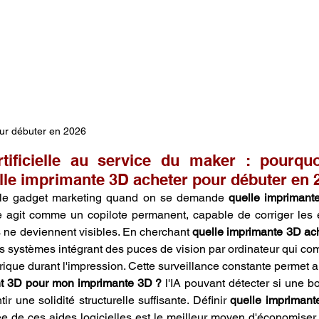
ur débuter en 2026 
artificielle au service du maker : pourquo
elle imprimante 3D acheter pour débuter en 
mple gadget marketing quand on se demande 
quelle imprimante
e agit comme un copilote permanent, capable de corriger les e
s ne deviennent visibles. En cherchant 
quelle imprimante 3D ach
les systèmes intégrant des puces de vision par ordinateur qui comp
ue durant l'impression. Cette surveillance constante permet aus
nt 3D pour mon imprimante 3D ?
 l'IA pouvant détecter si une b
r une solidité structurelle suffisante. Définir 
quelle imprimant
ée de ces aides logicielles est le meilleur moyen d'économiser 