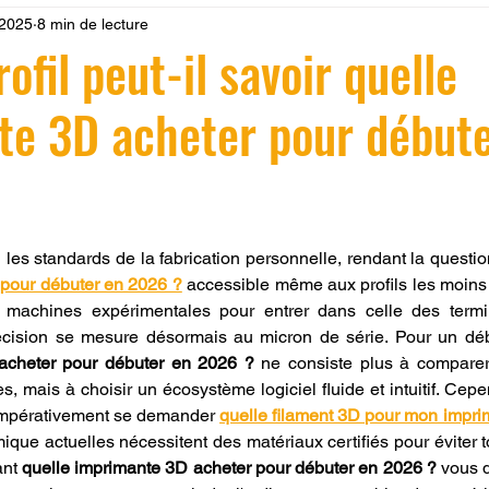
 2025
8 min de lecture
 LV3D
Formation
filament PLA
imprimante 3d pro
ofil peut-il savoir quelle
te 3D acheter pour débute
à l'impression 3D CPF
impression 3D à la demande
F
ire une piece en 3D
Filament PETG
Filament ABS
r 5.
 les standards de la fabrication personnelle, rendant la questio
 pour débuter en 2026 ?
 accessible même aux profils les moins
ostraitement
SNAPMAKER
CRÉALITY SPARK X I7
s machines expérimentales pour entrer dans celle des termi
acheter pour débuter en 2026 ?
 ne consiste plus à compare
0
fusion 360
Formation CREALITY PRINT
, mais à choisir un écosystème logiciel fluide et intuitif. Cepe
ut impérativement se demander 
quelle filament 3D pour mon impri
que actuelles nécessitent des matériaux certifiés pour éviter tou
nt 
quelle imprimante 3D acheter pour débuter en 2026 ?
 vous 