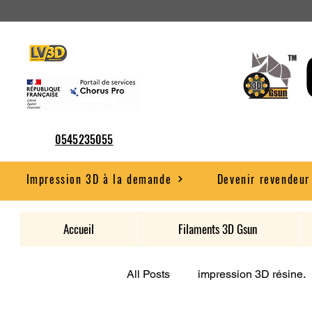
0545235055
Impression 3D à la demande
Devenir revendeur
Accueil
Filaments 3D Gsun
All Posts
impression 3D résine.