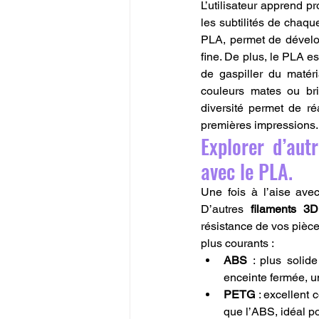
L’utilisateur apprend p
les subtilités de chaqu
PLA, permet de dévelo
fine. De plus, le PLA e
de gaspiller du matér
couleurs mates ou bril
diversité permet de réa
premières impressions.
Explorer d’aut
avec le PLA.
Une fois à l’aise avec
D’autres 
filaments 3D
résistance de vos pièce
plus courants :
ABS
 : plus solide
enceinte fermée, un
PETG
 : excellent 
que l’ABS, idéal p