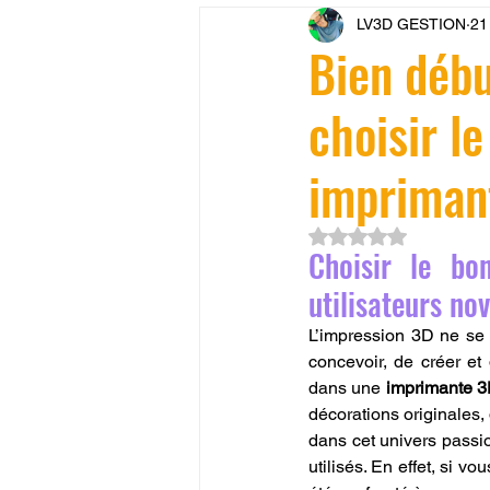
LV3D GESTION
21
CONCESSION LV3D
JEU
Bien déb
choisir l
SCANNER 3D
Formation 
impriman
SEO
filament 3D
Refa
Noté NaN étoiles su
Choisir le bo
Entretien imprimante 3D
p
utilisateurs no
L’impression 3D ne se 
concevoir, de créer et
Bambu Lab X2D
fusion 36
dans une 
imprimante 
décorations originales,
dans cet univers passi
utilisés. En effet, si 