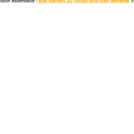
tion essentielle : 
quel filament 3D choisir pour bien démarrer
 ?