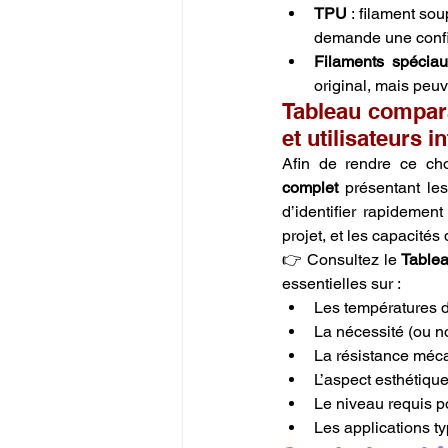
TPU
 : filament so
demande une config
Filaments spéciau
original, mais peu
Tableau compara
et utilisateurs i
Afin de rendre ce cho
complet
 présentant les
d’identifier rapidemen
projet, et les capacités 
👉 Consultez le 
Tablea
essentielles sur :
Les températures d
La nécessité (ou n
La résistance méc
L’aspect esthétiqu
Le niveau requis po
Les applications t