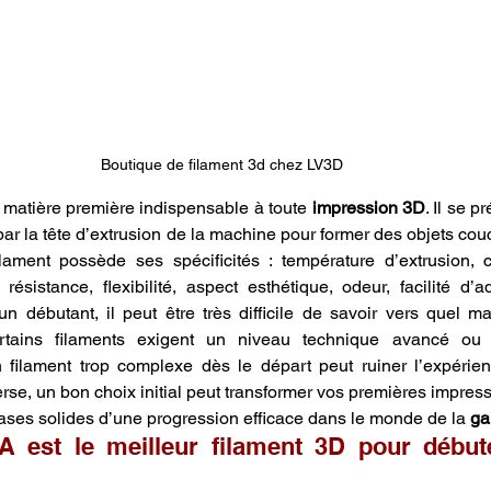
Boutique de filament 3d chez LV3D 
a matière première indispensable à toute 
impression 3D
. Il se p
par la tête d’extrusion de la machine pour former des objets cou
ament possède ses spécificités : température d’extrusion, co
résistance, flexibilité, aspect esthétique, odeur, facilité d’a
n débutant, il peut être très difficile de savoir vers quel mat
rtains filaments exigent un niveau technique avancé ou 
n filament trop complexe dès le départ peut ruiner l’expérie
erse, un bon choix initial peut transformer vos premières impress
bases solides d’une progression efficace dans le monde de la 
ga
A est le meilleur filament 3D pour début