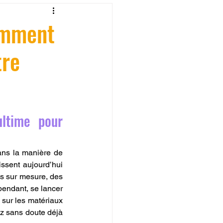
fessionelle
omment
tre
ormation 3D en ligne.
ltime pour 
CREALITY
ans la manière de 
ssent aujourd’hui 
s sur mesure, des 
endant, se lancer 
ur les matériaux 
z sans doute déjà 