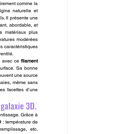
airement comme la 
igine naturelle et 
. Il présente une 
ant, abordable, et 
s matériaux plus 
ratures modérées 
 caractéristiques 
entilé.
s avec ce 
filament 
surface. Sa bonne 
ouvent une source 
ussies, même sans 
expérience préalable. Le PLA est ainsi le compagnon idéal pour découvrir toutes les facettes d’une 
 galaxie 3D.
ntissage. Grâce à 
D
 : température de 
emplissage, etc. 