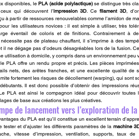
x disponibles, le 
PLA (acide polylactique)
 se distingue très cl
 ceux qui découvrent l’
impression 3D
. Ce 
filament 3D
, d’or
çu à partir de ressources renouvelables comme l’amidon de maïs
ur les utilisateurs novices : il est simple à utiliser, très tolér
rge éventail de coloris et de finitions. Contrairement à de
nécessite pas de plateau chauffant, il s’imprime à des tempé
et il ne dégage pas d’odeurs désagréables lors de la fusion. Ces
ne utilisation à domicile, y compris dans un environnement peu v
 le PLA offre un rendu propre et précis. Les pièces imprimée
ails nets, des arêtes franches, et une excellente qualité de 
mite fortement les risques de décollement (warping), qui sont s
s débutants. Il est donc possible d’obtenir des impressions ré
glages de base aux créations les plus créatives.
mpe de lancement vers l’exploration de la
antages du PLA est qu’il constitue un excellent terrain d’appre
de tester et d’ajuster les différents paramètres de la 
machine 3
he, vitesse d’impression, ventilation, supports, taux de r