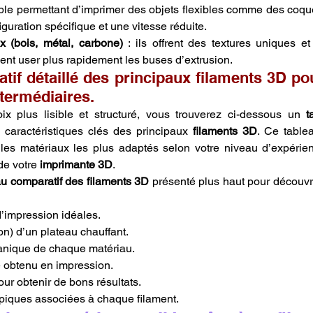
uple permettant d’imprimer des objets flexibles comme des coques
uration spécifique et une vitesse réduite.
x (bois, métal, carbone)
 : ils offrent des textures uniques et
vent user plus rapidement les buses d’extrusion.
tif détaillé des principaux filaments 3D po
ntermédiaires.
ix plus lisible et structuré, vous trouverez ci-dessous un 
t
 caractéristiques clés des principaux 
filaments 3D
. Ce table
t les matériaux les plus adaptés selon votre niveau d’expérien
de votre 
imprimante 3D
.
u comparatif des filaments 3D
 présenté plus haut pour découvri
’impression idéales.
on) d’un plateau chauffant.
anique de chaque matériau.
e obtenu en impression.
ur obtenir de bons résultats.
ypiques associées à chaque filament.