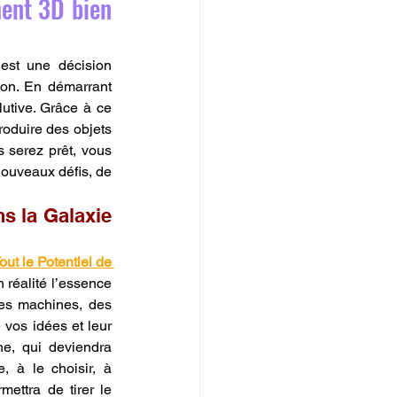
ent 3D bien 
st une décision 
ion. En démarrant 
utive. Grâce à ce 
roduire des objets 
 serez prêt, vous 
ouveaux défis, de 
s la Galaxie 
t le Potentiel de 
réalité l’essence 
es machines, des 
e vos idées et leur 
e, qui deviendra 
, à le choisir, à 
ettra de tirer le 