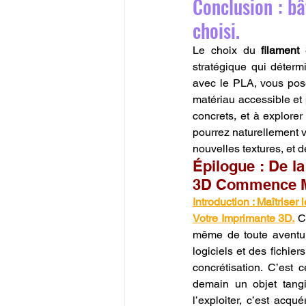
Conclusion : bâ
choisi.
Le choix du 
filament
stratégique qui détermi
avec le PLA, vous pose
matériau accessible et 
concrets, et à explore
pourrez naturellement v
nouvelles textures, et d
Épilogue : De la
3D Commence M
Introduction : Maîtrise
Votre Imprimante 3D.
 C
même de toute aventur
logiciels et des fichier
concrétisation. C’est 
demain un objet tangib
l’exploiter, c’est acqu