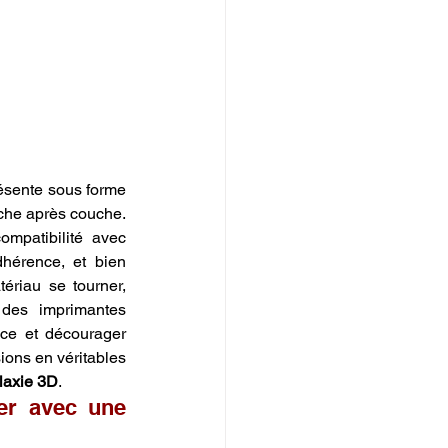
résente sous forme 
che après couche. 
mpatibilité avec 
dhérence, et bien 
ériau se tourner, 
des imprimantes 
nce et décourager 
ions en véritables 
laxie 3D
.
er avec une 