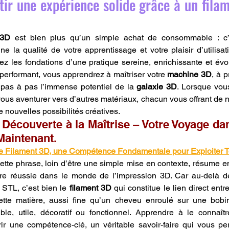
tir une expérience solide grâce à un filam
 3D
 est bien plus qu’un simple achat de consommable : c’e
ne la qualité de votre apprentissage et votre plaisir d’utilisat
z les fondations d’une pratique sereine, enrichissante et évol
performant, vous apprendrez à maîtriser votre 
machine 3D
, à p
r pas à pas l’immense potentiel de la 
galaxie 3D
. Lorsque vous
ous aventurer vers d’autres matériaux, chacun vous offrant de n
e nouvelles possibilités créatives.
 Découverte à la Maîtrise – Votre Voyage dan
aintenant.
r le Filament 3D, une Compétence Fondamentale pour Exploiter Tou
ette phrase, loin d’être une simple mise en contexte, résume en 
e réussie dans le monde de l’impression 3D. Car au-delà d
s STL, c’est bien le 
filament 3D
 qui constitue le lien direct entr
cette matière, aussi fine qu’un cheveu enroulé sur une bobin
le, utile, décoratif ou fonctionnel. Apprendre à le connaître
érir une compétence-clé, un véritable savoir-faire qui vous perm