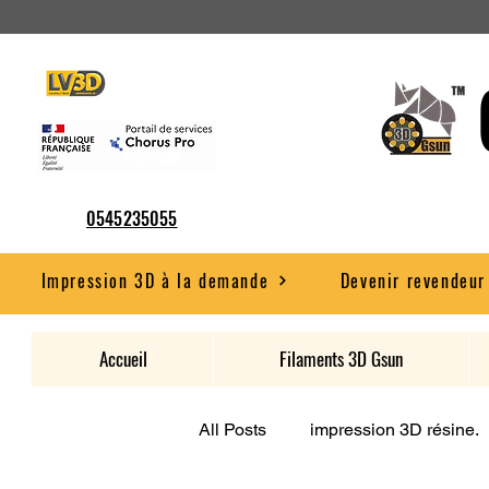
0545235055
Impression 3D à la demande
Devenir revendeur
Accueil
Filaments 3D Gsun
All Posts
impression 3D résine.