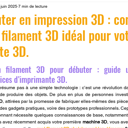
 juin 2025
7 min de lecture
 LV3D
Formation
filament PLA
imprimante 3d pro
uter en impression 3D : c
e filament 3D idéal pour vo
à l'impression 3D CPF
impression 3D à la demande
F
te 3D.
ire une piece en 3D
Filament PETG
Filament ABS
r 5.
n filament 3D pour débuter : guide u
ostraitement
SNAPMAKER
CRÉALITY SPARK X I7
vices d’imprimante 3D.
résume pas à une simple technologie : c’est une révolution d
 de produire des objets. De plus en plus de personnes investi
0
fusion 360
Formation CREALITY PRINT
3D
, attirées par la promesse de fabriquer elles-mêmes des pièce
 des gadgets pratiques, voire des prototypes professionnels. Cep
onnant nécessite quelques connaissances de base, notamment s
vous avez récemment acquis votre première 
machine 3D
, vous ave