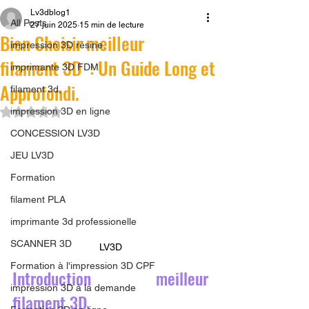
Lv3dblog1
All Posts
27 juin 2025
15 min de lecture
Bien Choisir meilleur
impression 3D résine.
filament 3D : Un Guide Long et
imprimante 3D FDM
Approfondi.
filament 3d,
Noté NaN étoiles sur 5.
impression 3D en ligne
CONCESSION LV3D
JEU LV3D
Formation
filament PLA
imprimante 3d professionelle
SCANNER 3D
LV3D
Formation à l'impression 3D CPF
Introduction meilleur 
impression 3D à la demande
filament 3D.