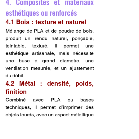
4. Composites et matériaux 
esthétiques ou renforcés
4.1 Bois : texture et naturel
Mélange de PLA et de poudre de bois, 
produit un rendu naturel, ponçable, 
teintable, texturé. Il permet une 
esthétique artisanale, mais nécessite 
une buse à grand diamètre, une 
ventilation mesurée, et un ajustement 
du débit.
4.2 Métal : densité, poids, 
finition
Combiné avec PLA ou bases 
techniques, il permet d’imprimer des 
objets lourds, avec un aspect métallique 
réaliste. Abrasif, il exige des buses 
renforcées, un nettoyage rigoureux à la 
fin de chaque impression, et un débit 