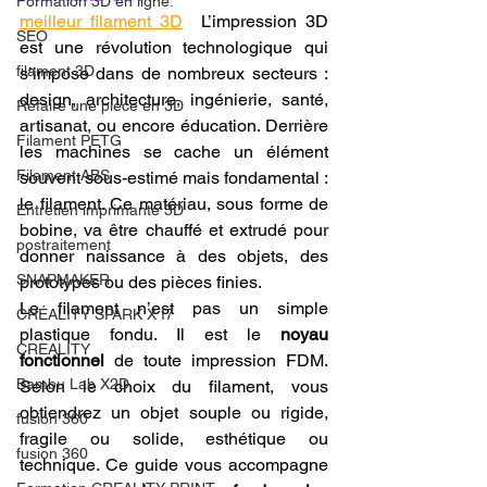
Formation 3D en ligne.
meilleur filament 3D
  L’impression 3D 
SEO
est une révolution technologique qui 
filament 3D
s’impose dans de nombreux secteurs : 
design, architecture, ingénierie, santé, 
Refaire une piece en 3D
artisanat, ou encore éducation. Derrière 
Filament PETG
les machines se cache un élément 
Filament ABS
souvent sous-estimé mais fondamental : 
le filament. Ce matériau, sous forme de 
Entretien imprimante 3D
bobine, va être chauffé et extrudé pour 
postraitement
donner naissance à des objets, des 
SNAPMAKER
prototypes ou des pièces finies.
Le filament n’est pas un simple 
CRÉALITY SPARK X I7
plastique fondu. Il est le 
noyau 
CREALITY
fonctionnel
 de toute impression FDM. 
Bambu Lab X2D
Selon le choix du filament, vous 
obtiendrez un objet souple ou rigide, 
fusion 360
fragile ou solide, esthétique ou 
fusion 360
technique. Ce guide vous accompagne 