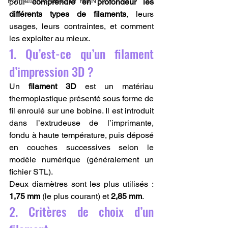
Formation CREALITY PRINT
pour 
comprendre en profondeur les 
différents types de filaments
, leurs 
usages, leurs contraintes, et comment 
les exploiter au mieux.
1. Qu’est-ce qu’un filament 
d’impression 3D ?
Un 
filament 3D
 est un matériau 
thermoplastique présenté sous forme de 
fil enroulé sur une bobine. Il est introduit 
dans l’extrudeuse de l’imprimante, 
fondu à haute température, puis déposé 
en couches successives selon le 
modèle numérique (généralement un 
fichier STL).
Deux diamètres sont les plus utilisés : 
1,75 mm
 (le plus courant) et 
2,85 mm
.
2. Critères de choix d’un 