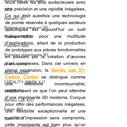
Formation 3D en ligne.
leurs idées les plus audacieuses avec 
une précision et une rapidité inégalées. 
SEO
Ce qui était autrefois une technologie 
filament 3D
de pointe réservée à quelques secteurs 
Refaire une piece en 3D
spécifiques est aujourd’hui un outil 
indispensable pour une multitude 
Filament PETG
d’applications, allant de la production 
Filament ABS
de prototypes aux pièces fonctionnelles 
Entretien imprimante 3D
en passant par la création d’œuvres 
d’art complexes. Dans cet univers en 
postraitement
pleine expansion, la 
Bambu Lab X1-
SNAPMAKER
Carbon Combo
 se distingue comme 
CRÉALITY SPARK X I7
une référence incontournable, 
redéfinissant ce que l’on peut attendre 
CREALITY
d’une imprimante 3D moderne. Conçue 
Bambu Lab X2D
pour offrir des performances inégalées, 
fusion 360
une flexibilité exceptionnelle et une 
qualité d’impression sans compromis, 
fusion 360
cette imprimante est bien plus qu’un 