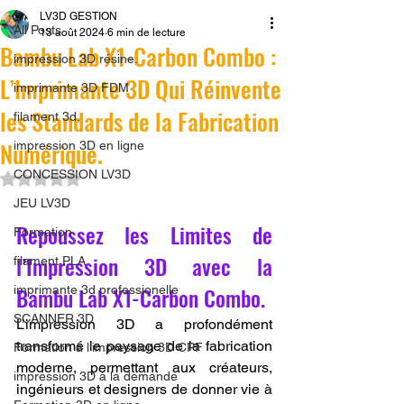
LV3D GESTION
All Posts
13 août 2024
6 min de lecture
Bambu Lab X1-Carbon Combo :
impression 3D résine.
L’Imprimante 3D Qui Réinvente
imprimante 3D FDM
les Standards de la Fabrication
filament 3d,
Numérique.
impression 3D en ligne
CONCESSION LV3D
Noté NaN étoiles sur 5.
JEU LV3D
Repoussez les Limites de 
Formation
l’Impression 3D avec la 
filament PLA
Bambu Lab X1-Carbon Combo.
imprimante 3d professionelle
SCANNER 3D
L’impression 3D a profondément 
transformé le paysage de la fabrication 
Formation à l'impression 3D CPF
moderne, permettant aux créateurs, 
impression 3D à la demande
ingénieurs et designers de donner vie à 