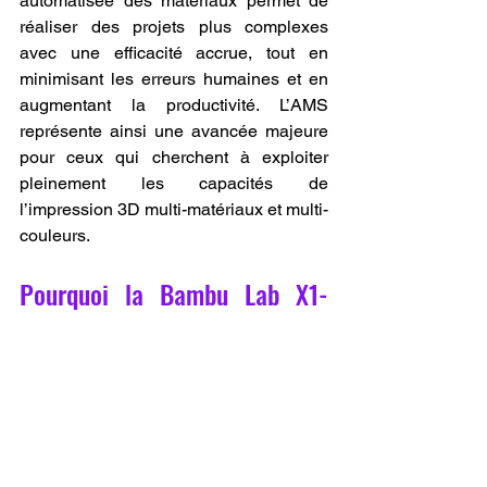
automatisée des matériaux permet de 
réaliser des projets plus complexes 
avec une efficacité accrue, tout en 
minimisant les erreurs humaines et en 
augmentant la productivité. L’AMS 
représente ainsi une avancée majeure 
pour ceux qui cherchent à exploiter 
pleinement les capacités de 
l’impression 3D multi-matériaux et multi-
couleurs.
Pourquoi la Bambu Lab X1-
Carbon Combo Réinvente 
l’Avenir de l’Impression 3D.
La Bambu Lab X1-Carbon Combo n’est 
pas simplement une imprimante 3D ; 
elle est une véritable révolution dans le 
domaine de la fabrication additive. 