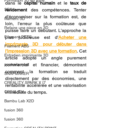
Formation 3D en ligne.
dans le 
capital humain
 et le 
taux de 
SEO
rendement
 des compétences. Tenter 
d'économiser sur la formation est, de 
filament 3D
loin, l'erreur la plus coûteuse que 
Refaire une piece en 3D
puisse faire un débutant. L'approche la 
Filament PETG
plus judicieuse est d'
Acheter une 
imprimante 3D pour débuter dans 
Filament ABS
l'impression 3D avec une formation
. Cet 
Entretien imprimante 3D
article adopte un angle purement 
postraitement
commercial et financier, démontrant 
comment la formation se traduit 
SNAPMAKER
directement par des économies, une 
CRÉALITY SPARK X I7
rentabilité accélérée et une valorisation 
CREALITY
immédiate du temps.
Bambu Lab X2D
fusion 360
fusion 360