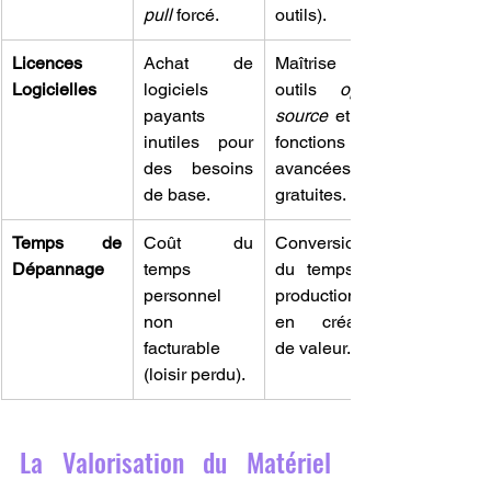
pull
 forcé.
outils).
Licences 
Achat de 
Maîtrise des 
Logicielles
logiciels 
outils 
open-
payants 
source
 et des 
inutiles pour 
fonctions 
des besoins 
avancées 
de base.
gratuites.
Temps de 
Coût du 
Conversion 
Dépannage
temps 
du temps en 
personnel 
production ou 
non 
en création 
facturable 
de valeur.
(loisir perdu).
La Valorisation du Matériel 