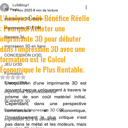
Lv3dblog1
All Posts
19 nov. 2025
8 min de lecture
L'Analyse Coût-Bénéfice Réelle
impression 3D résine.
: Pourquoi Acheter une
imprimante 3D FDM
imprimante 3D pour débuter
filament 3d,
dans l'impression 3D avec une
impression 3D en ligne
CONCESSION LV3D
formation est le Calcul
JEU LV3D
Économique le Plus Rentable.
Formation
Noté NaN étoiles sur 5.
filament PLA
L'acquisition d'une imprimante 3D est 
souvent perçue uniquement à travers le 
imprimante 3d professionelle
prisme de son coût matériel initial. 
SCANNER 3D
Cependant, dans une perspective 
Formation à l'impression 3D CPF
commerciale et économique, 
l'investissement le plus critique n'est 
impression 3D à la demande
pas dans le métal et les moteurs, mais 