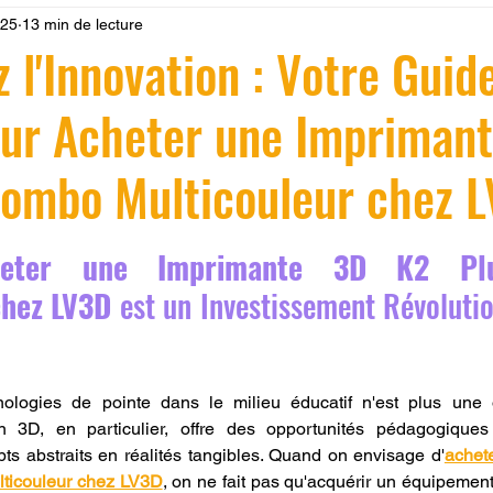
025
13 min de lecture
 LV3D
Formation
filament PLA
imprimante 3d pro
 l'Innovation : Votre Guid
our Acheter une Impriman
à l'impression 3D CPF
impression 3D à la demande
F
Combo Multicouleur chez L
ire une piece en 3D
Filament PETG
Filament ABS
r 5.
heter une Imprimante 3D K2 Pl
ostraitement
SNAPMAKER
CRÉALITY SPARK X I7
chez LV3D
 est un Investissement Révolutio
0
fusion 360
Formation CREALITY PRINT
hnologies de pointe dans le milieu éducatif n'est plus une 
on 3D, en particulier, offre des opportunités pédagogiques
ts abstraits en réalités tangibles. Quand on envisage d'
achet
ticouleur chez LV3D
, on ne fait pas qu'acquérir un équipement 