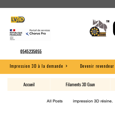
0545235055
Impression 3D à la demande
Devenir revendeur
Accueil
Filaments 3D Gsun
All Posts
impression 3D résine.