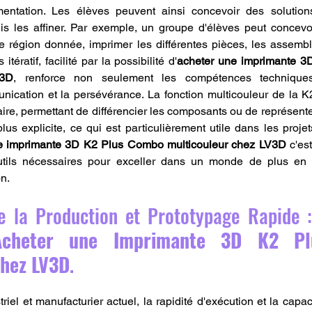
mentation. Les élèves peuvent ainsi concevoir des solutions
puis les affiner. Par exemple, un groupe d'élèves peut concev
ne région donnée, imprimer les différentes pièces, les assemble
itératif, facilité par la possibilité d'
acheter une imprimante 3
V3D
, renforce non seulement les compétences techniques
unication et la persévérance. La fonction multicouleur de la K
re, permettant de différencier les composants ou de représent
us explicite, ce qui est particulièrement utile dans les projets
e imprimante 3D K2 Plus Combo multicouleur chez LV3D
 c'es
tils nécessaires pour exceller dans un monde de plus en p
on.
e la Production et Prototypage Rapide :
Acheter une Imprimante 3D K2 Pl
chez LV3D
.
iel et manufacturier actuel, la rapidité d'exécution et la capac