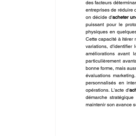
des facteurs déterminan
entreprises de réduire
on décide d'
acheter u
puissant pour le prot
physiques en quelques 
Cette capacité à itére
variations, d'identifie
améliorations avant 
particulièrement avant
bonne forme, mais aussi
évaluations marketing. 
personnalisés en inte
opérations. L'acte d'
ac
démarche stratégique p
maintenir son avance s