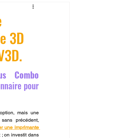
fessionelle
e
te 3D
ormation 3D en ligne.
V3D.
us Combo 
CREALITY
nnaire pour 
option, mais une 
 sans précédent, 
er une imprimante 
; on investit dans 