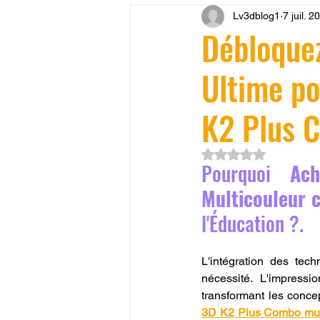
Lv3dblog1
7 juil. 2
CONCESSION LV3D
JEU
Débloquez
Ultime p
SCANNER 3D
Formation 
K2 Plus 
SEO
filament 3D
Refa
Noté NaN étoiles su
Pourquoi 
Ac
Entretien imprimante 3D
p
Multicouleur 
l'Éducation ?.
Bambu Lab X2D
fusion 36
L'intégration des tec
nécessité. L'impressi
transformant les concep
3D K2 Plus Combo mul