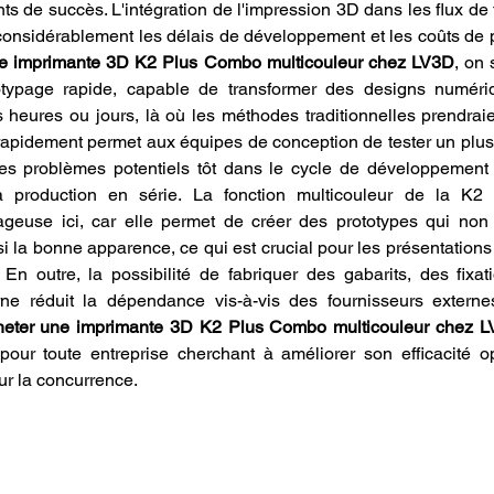
ts de succès. L'intégration de l'impression 3D dans les flux de 
 considérablement les délais de développement et les coûts de 
ne imprimante 3D K2 Plus Combo multicouleur chez LV3D
, on 
otypage rapide, capable de transformer des designs numér
heures ou jours, là où les méthodes traditionnelles prendrai
r rapidement permet aux équipes de conception de tester un plu
r les problèmes potentiels tôt dans le cycle de développement 
la production en série. La fonction multicouleur de la K2
ageuse ici, car elle permet de créer des prototypes qui non 
 la bonne apparence, ce qui est crucial pour les présentations a
En outre, la possibilité de fabriquer des gabarits, des fixati
rne réduit la dépendance vis-à-vis des fournisseurs externes
heter une imprimante 3D K2 Plus Combo multicouleur chez 
our toute entreprise cherchant à améliorer son efficacité op
ur la concurrence.