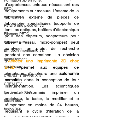
Formation 3D en ligne.
d'expériences uniques nécessitant des 
SEO
équipements sur mesure. L'attente de la 
fabrication externe de pièces de 
filament 3D
laboratoire spécialisées (supports de 
Refaire une piece en 3D
lentilles optiques, boîtiers d'électronique 
Filament PETG
pour des capteurs, adaptateurs pour 
tubes à essai, micro-pompes) peut 
Filament ABS
paralyser un projet de recherche 
Entretien imprimante 3D
pendant des semaines. La décision 
postraitement
d'
Acheter une imprimante 3D chez 
LV3D
 permet aux équipes de 
SNAPMAKER
chercheurs d'atteindre une 
autonomie 
CRÉALITY SPARK X I7
complète
 dans la conception de leur 
CREALITY
instrumentation. Les scientifiques 
peuvent désormais imprimer un 
Bambu Lab X2D
prototype, le tester, le modifier et le 
fusion 360
réimprimer en moins de 24 heures, 
fusion 360
réduisant le cycle d'itération de la 