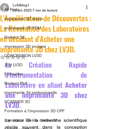
Lv3dblog1
All Posts
23 oct. 2025
7 min de lecture
L'Accélérateur de Découvertes :
impression 3D résine.
La Révolution des Laboratoires
imprimante 3D FDM
en décidant d'Acheter une
filament 3d,
imprimante 3D chez LV3D.
impression 3D en ligne
CONCESSION LV3D
Noté NaN étoiles sur 5.
La Création Rapide 
JEU LV3D
d'Instrumentation de 
Formation
Laboratoire en allant 
Acheter 
filament PLA
une imprimante 3D chez 
imprimante 3d professionelle
SCANNER 3D
LV3D
.
Formation à l'impression 3D CPF
Le cœur de la recherche scientifique 
impression 3D à la demande
réside souvent dans la conception 