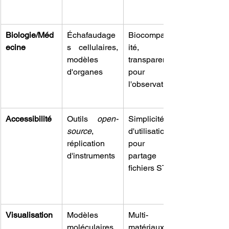
Biologie/Méd
Échafaudage
Biocompatibil
ecine
s cellulaires, 
ité, 
modèles 
transparence 
d'organes
pour 
l'observation
Accessibilité
Outils 
open-
Simplicité 
source
, 
d'utilisation 
réplication 
pour le 
d'instruments
partage de 
fichiers STL
Visualisation
Modèles 
Multi-
moléculaires, 
matériaux/mul