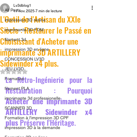
Lv3dblog1
All Posts
17 nov. 2025
7 min de lecture
L'Outil de l'Artisan du XXIe
impression 3D résine.
Siècle : Restaurer le Passé en
imprimante 3D FDM
Choisissant d'Acheter une
filament 3d,
imprimante 3D ARTILLERY
impression 3D en ligne
CONCESSION LV3D
Sidewinder x4 plus.
JEU LV3D
Noté NaN étoiles sur 5.
La Rétro-Ingénierie pour la 
Formation
Restauration : Pourquoi 
filament PLA
Acheter une imprimante 3D 
imprimante 3d professionelle
SCANNER 3D
ARTILLERY Sidewinder x4 
Formation à l'impression 3D CPF
plus
 Préserve l'Héritage.
impression 3D à la demande