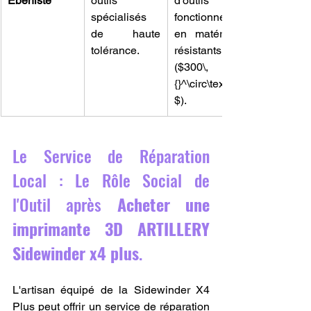
Ébéniste
outils 
d'outils 
spécialisés 
fonctionnels 
de haute 
en matériaux 
tolérance.
résistants 
($300\,
{}^\circ\text{C}
$).
Le Service de Réparation 
Local : Le Rôle Social de 
l'Outil après 
Acheter une 
imprimante 3D ARTILLERY 
Sidewinder x4 plus
.
L'artisan équipé de la Sidewinder X4 
Plus peut offrir un service de réparation 