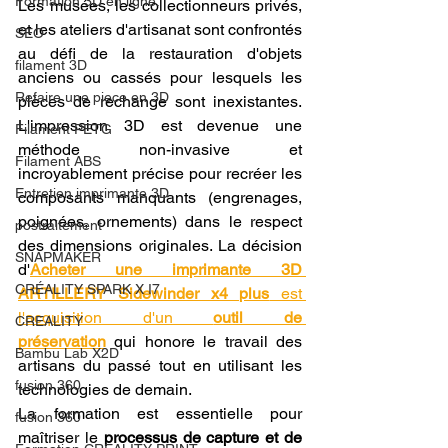
Formation 3D en ligne.
Les musées, les collectionneurs privés, 
et les ateliers d'artisanat sont confrontés 
SEO
au défi de la restauration d'objets 
filament 3D
anciens ou cassés pour lesquels les 
Refaire une piece en 3D
pièces de rechange sont inexistantes. 
L'impression 3D est devenue une 
Filament PETG
méthode non-invasive et 
Filament ABS
incroyablement précise pour recréer les 
Entretien imprimante 3D
composants manquants (engrenages, 
poignées, ornements) dans le respect 
postraitement
des dimensions originales. La décision 
SNAPMAKER
d'
Acheter une imprimante 3D 
CRÉALITY SPARK X I7
ARTILLERY Sidewinder x4 plus
 est 
l'acquisition d'un 
outil de 
CREALITY
préservation
 qui honore le travail des 
Bambu Lab X2D
artisans du passé tout en utilisant les 
fusion 360
technologies de demain.
La formation est essentielle pour 
fusion 360
maîtriser le 
processus de capture et de 