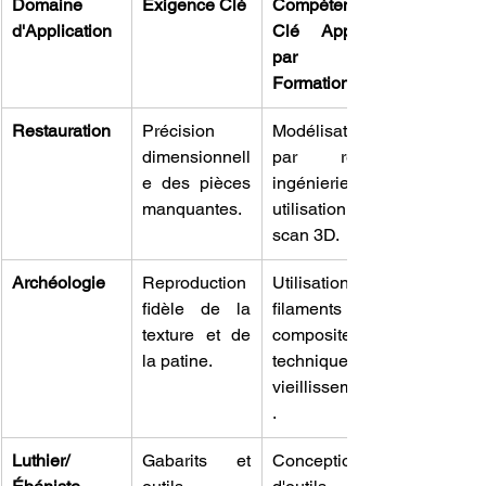
Domaine 
Exigence Clé
Compétence 
d'Application
Clé Apprise 
par la 
Formation
Restauration
Précision 
Modélisation 
dimensionnell
par rétro-
e des pièces 
ingénierie et 
manquantes.
utilisation du 
scan 3D.
Archéologie
Reproduction 
Utilisation de 
fidèle de la 
filaments 
texture et de 
composites et 
la patine.
techniques de 
vieillissement
.
Luthier/
Gabarits et 
Conception 