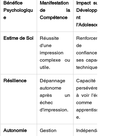
Bénéfice 
Manifestation 
Impact sur le 
Psychologiqu
de la 
Développeme
e
Compétence
nt de 
l'Adolescent
Estime de Soi
Réussite 
Renforcement 
d'une 
de la 
impression 
confiance en 
complexe ou 
ses capacités 
utile.
techniques.
Résilience
Dépannage 
Capacité à 
autonome 
persévérer et 
après un 
à voir l'échec 
échec 
comme un 
d'impression.
apprentissag
e.
Autonomie
Gestion 
Indépendanc