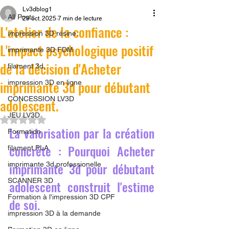
Lv3dblog1
All Posts
29 oct. 2025
7 min de lecture
L'atelier de la confiance :
impression 3D résine.
L'impact psychologique positif
imprimante 3D FDM
de la décision d'Acheter
filament 3d,
imprimante 3d pour débutant
impression 3D en ligne
CONCESSION LV3D
adolescent.
JEU LV3D
Noté NaN étoiles sur 5.
La valorisation par la création 
Formation
concrète : Pourquoi Acheter 
filament PLA
imprimante 3d pour débutant 
imprimante 3d professionelle
SCANNER 3D
adolescent construit l'estime 
Formation à l'impression 3D CPF
de soi.
impression 3D à la demande