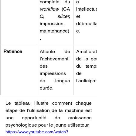
complète du 
e 
workflow
 (CA
intellectuelle 
O, 
slicer
, 
et 
impression, 
débrouillardis
maintenance)
e.
.
Patience
Attente de 
Amélioration 
l'achèvement 
de la gestion 
des 
du temps et 
impressions 
de 
de longue 
l'anticipation.
durée.
Le tableau illustre comment chaque 
étape de l'utilisation de la machine est 
une opportunité de croissance 
psychologique pour le jeune utilisateur.
https://www.youtube.com/watch?