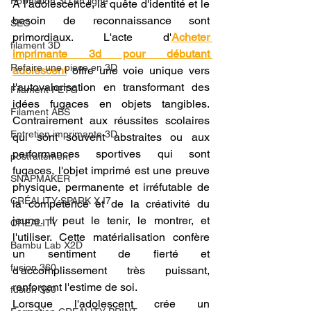
Formation 3D en ligne.
À l'adolescence, la quête d'identité et le 
besoin de reconnaissance sont 
SEO
primordiaux. L'acte d'
Acheter 
filament 3D
imprimante 3d pour débutant 
Refaire une piece en 3D
adolescent
 offre une voie unique vers 
l'autovalorisation en transformant des 
Filament PETG
idées fugaces en objets tangibles. 
Filament ABS
Contrairement aux réussites scolaires 
Entretien imprimante 3D
qui sont souvent abstraites ou aux 
performances sportives qui sont 
postraitement
fugaces, l'objet imprimé est une preuve 
SNAPMAKER
physique, permanente et irréfutable de 
CRÉALITY SPARK X I7
la compétence et de la créativité du 
jeune. Il peut le tenir, le montrer, et 
CREALITY
l'utiliser. Cette matérialisation confère 
Bambu Lab X2D
un sentiment de fierté et 
fusion 360
d'accomplissement très puissant, 
renforçant l'estime de soi.
fusion 360
Lorsque l'adolescent crée un 