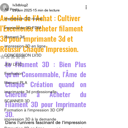
lv3dblog2
All Posts
23 juin 2025
15 min de lecture
Au-delà de l'Achat : Cultiver
impression 3D résine.
l'Excellence acheter filament
imprimante 3D FDM
3d pour imprimante 3d et
filament 3d,
Réussir Chaque Impression.
impression 3D en ligne
CONCESSION LV3D
Noté NaN étoiles sur 5.
Le Filament 3D : Bien Plus 
JEU LV3D
qu'un Consommable, l'Âme de 
Formation
Chaque Création quand on 
filament PLA
Cherche à Acheter du 
imprimante 3d professionelle
SCANNER 3D
Filament 3D pour Imprimante 
Formation à l'impression 3D CPF
3D.
impression 3D à la demande
Dans l'univers fascinant de l'impression 