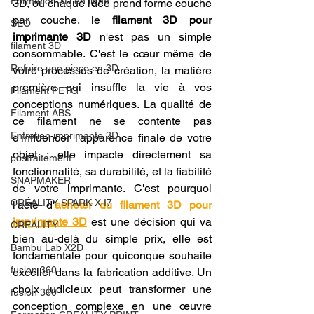
Formation 3D en ligne.
3D, où chaque idée prend forme couche 
par couche, le 
filament 3D pour 
SEO
imprimante 3D
 n'est pas un simple 
filament 3D
consommable. C'est le cœur même de 
Refaire une piece en 3D
votre processus de création, la matière 
première qui insuffle la vie à vos 
Filament PETG
conceptions numériques. La qualité de 
Filament ABS
ce filament ne se contente pas 
Entretien imprimante 3D
d'influencer l'apparence finale de votre 
objet ; elle impacte directement sa 
postraitement
fonctionnalité, sa durabilité, et la fiabilité 
SNAPMAKER
de votre imprimante. C'est pourquoi 
CRÉALITY SPARK X I7
l'acte d'
acheter du filament 3D pour 
imprimante 3D
 est une décision qui va 
CREALITY
bien au-delà du simple prix, elle est 
Bambu Lab X2D
fondamentale pour quiconque souhaite 
fusion 360
exceller dans la fabrication additive. Un 
choix judicieux peut transformer une 
fusion 360
conception complexe en une œuvre 