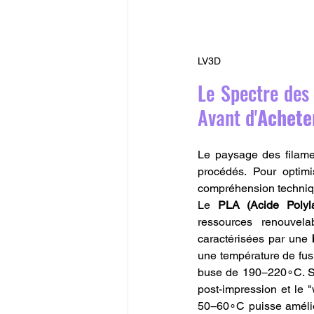
LV3D
Le Spectre des 
Avant d'
Achete
Le paysage des filame
procédés. Pour optimi
compréhension techniqu
Le 
PLA (Acide Polyla
ressources renouvel
caractérisées par une 
une température de fus
buse de 190−220∘C. 
post-impression et le "w
50−60∘C puisse amélio