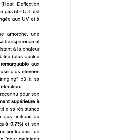
Heat Deflection 
 pas 50∘C. Il est 
ngée aux UV et à 
que amorphe, une 
sa transparence et 
istant à la chaleur 
ilité (plus ductile 
 remarquable
 aux 
buse plus élevées 
ringing" dû à sa 
étraction.
 reconnu pour son 
ment supérieure à 
rile sa résistance 
 des finitions de 
squ'à 0,7%)
 et son 
s contrôlées : un 
e (pour maintenir 