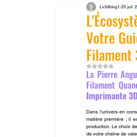
Lv3dblog1
25 juil.
CONCESSION LV3D
JEU
L'Écosyst
Votre Gu
SCANNER 3D
Formation 
Filament
SEO
filament 3D
Refa
Noté NaN étoiles su
La Pierre Angu
Entretien imprimante 3D
p
Filament Quan
Imprimante 3
Bambu Lab X2D
fusion 36
Dans l'univers en const
matière première ; il e
production. Le choix d
de votre chaîne de valeur