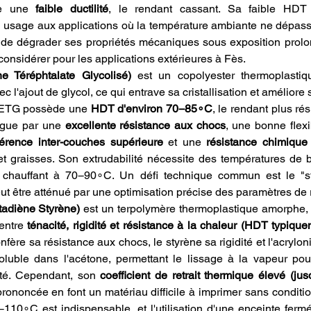
e une 
faible ductilité
, le rendant cassant. Sa faible HDT (
n usage aux applications où la température ambiante ne dépasse
 de dégrader ses propriétés mécaniques sous exposition prolo
 considérer pour les applications extérieures à Fès.
e Téréphtalate Glycolisé)
 est un copolyester thermoplasti
 l'ajout de glycol, ce qui entrave sa cristallisation et améliore 
 PETG possède une 
HDT d'environ 70−85∘C
, le rendant plus rés
ngue par une 
excellente résistance aux chocs
, une bonne flexib
érence inter-couches supérieure
 et une 
résistance chimique
 et graisses. Son extrudabilité nécessite des températures de 
 chauffant à 70−90∘C. Un défi technique commun est le "st
eut être atténué par une optimisation précise des paramètres de r
tadiène Styrène)
 est un terpolymère thermoplastique amorphe,
entre 
ténacité, rigidité et résistance à la chaleur (HDT typique
fère sa résistance aux chocs, le styrène sa rigidité et l'acrylonit
luble dans l'acétone, permettant le lissage à la vapeur pour
ité. Cependant, son 
coefficient de retrait thermique élevé (ju
rononcée en font un matériau difficile à imprimer sans condition
110∘C est indispensable, et l'utilisation d'une enceinte fermé