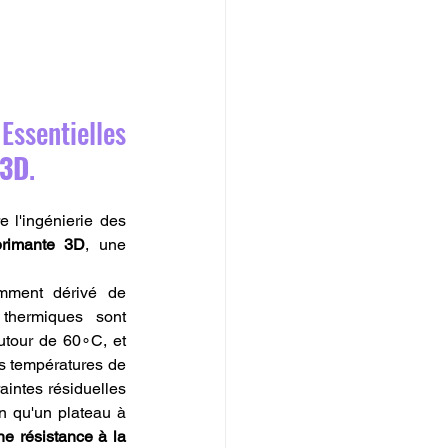
ssentielles 
 3D
.
l'ingénierie des 
primante 3D
, une 
amment dérivé de 
thermiques sont 
utour de 60∘C, et 
s températures de 
aintes résiduelles 
en qu'un plateau à 
e résistance à la 