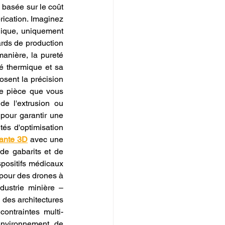
 basée sur le coût 
rication. Imaginez 
ique, uniquement 
ards de production 
anière, la pureté 
é thermique et sa 
osent la précision 
ue pièce que vous 
e l'extrusion ou 
pour garantir une 
és d'optimisation 
mante 3D
 avec une 
de gabarits et de 
positifs médicaux 
 pour des drones à 
ustrie minière – 
 des architectures 
contraintes multi-
environnement de 