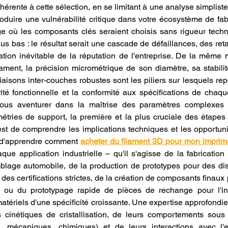
hérente à cette sélection, en se limitant à une analyse simpliste
troduire une vulnérabilité critique dans votre écosystème de fab
e où les composants clés seraient choisis sans rigueur techn
lus bas : le résultat serait une cascade de défaillances, des ret
tion inévitable de la réputation de l'entreprise. De la même m
ament, la précision micrométrique de son diamètre, sa stabilit
iaisons inter-couches robustes sont les piliers sur lesquels rep
rité fonctionnelle et la conformité aux spécifications de chaq
ous aventurer dans la maîtrise des paramètres complexes d
étries de support, la première et la plus cruciale des étapes 
est de comprendre les implications techniques et les opportunit
et d'apprendre comment 
acheter du filament 3D pour mon impri
que application industrielle – qu'il s'agisse de la fabrication 
lage automobile, de la production de prototypes pour des dis
des certifications strictes, de la création de composants finaux
 ou du prototypage rapide de pièces de rechange pour l'ind
atériels d'une spécificité croissante. Une expertise approfondie
 cinétiques de cristallisation, de leurs comportements sous 
, mécaniques, chimiques) et de leurs interactions avec l'