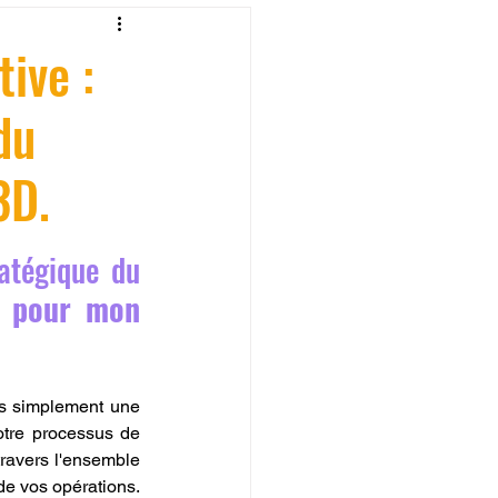
fessionelle
ive :
du
ormation 3D en ligne.
3D.
atégique du 
CREALITY
 pour mon 
as simplement une 
otre processus de 
ravers l'ensemble 
 de vos opérations. 