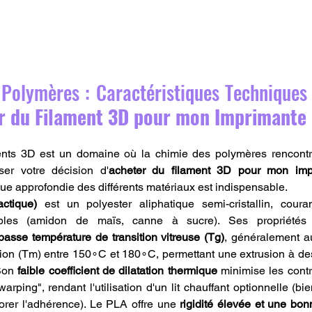
Polymères : Caractéristiques Techniques E
r du Filament 3D pour mon Imprimante
nts 3D est un domaine où la chimie des polymères rencontre 
ser votre décision d'
acheter du filament 3D pour mon im
e approfondie des différents matériaux est indispensable.
ctique)
 est un polyester aliphatique semi-cristallin, cour
ables (amidon de maïs, canne à sucre). Ses propriétés 
basse température de transition vitreuse (Tg)
, généralement a
ion (Tm) entre 150∘C et 180∘C, permettant une extrusion à de
Son 
faible coefficient de dilatation thermique
 minimise les contr
arping", rendant l'utilisation d'un lit chauffant optionnelle (bi
rer l'adhérence). Le PLA offre une 
rigidité élevée et une bonn