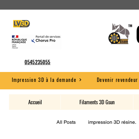
0545235055
Impression 3D à la demande
Devenir revendeur
Accueil
Filaments 3D Gsun
All Posts
impression 3D résine.