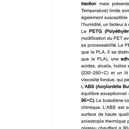
traction
 mais présent
Temperature) limite so
également susceptible
l'humidité, un facteur à
Le 
PETG (Polyéthylèn
modification du PET avec
sa processabilité. Le
que le PLA. Il se disti
que le PLA), une 
adh
acides, alcalis, huiles
(230−250∘C) et un lit
viscosité fondue, qui p
L'
ABS (Acrylonitrile Bu
équilibre exceptionnel 
95∘C)
. Le butadiène con
chimique. L'ABS est so
surface de haute qual
anisotropie thermique p
plateau chauffant à 90−