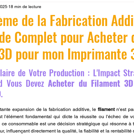
 2025
18 min de lecture
 LV3D
Formation
filament PLA
imprimante 3d pro
ème de la Fabrication Addit
ide Complet pour Acheter 
à l'impression 3D CPF
impression 3D à la demande
F
 3D pour mon Imprimante 
ire une piece en 3D
Filament PETG
Filament ABS
r 5.
laire de Votre Production : L'Impact Str
ostraitement
SNAPMAKER
CRÉALITY SPARK X I7
d Vous Devez 
Acheter du Filament 3D
D
.
0
fusion 360
Formation CREALITY PRINT
ante expansion de la fabrication additive, le 
filament
 n'est p
st l'élément fondamental qui dicte la réussite ou l'échec de v
e ce consommable est une décision stratégique qui résonne à t
, influençant directement la qualité, la fiabilité et la rentabilité