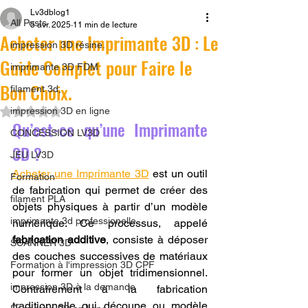
Lv3dblog1
All Posts
5 avr. 2025
11 min de lecture
Acheter une Imprimante 3D : Le
impression 3D résine.
Guide Complet pour Faire le
imprimante 3D FDM
Bon Choix.
filament 3d,
Noté NaN étoiles sur 5.
impression 3D en ligne
Qu’est-ce qu’une Imprimante 
CONCESSION LV3D
3D ?
JEU LV3D
Acheter une Imprimante 3D
 est un outil 
Formation
de fabrication qui permet de créer des 
filament PLA
objets physiques à partir d’un modèle 
imprimante 3d professionelle
numérique. Ce processus, appelé 
fabrication additive
, consiste à déposer 
SCANNER 3D
des couches successives de matériaux 
Formation à l'impression 3D CPF
pour former un objet tridimensionnel. 
impression 3D à la demande
Contrairement à la fabrication 
traditionnelle qui découpe ou modèle 