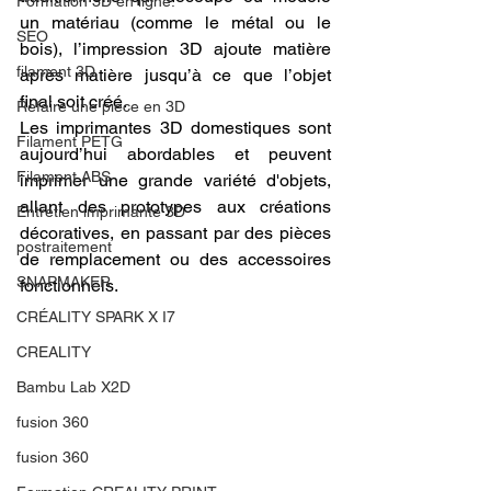
Formation 3D en ligne.
un matériau (comme le métal ou le 
SEO
bois), l’impression 3D ajoute matière 
filament 3D
après matière jusqu’à ce que l’objet 
final soit créé.
Refaire une piece en 3D
Les imprimantes 3D domestiques sont 
Filament PETG
aujourd’hui abordables et peuvent 
Filament ABS
imprimer une grande variété d'objets, 
allant des prototypes aux créations 
Entretien imprimante 3D
décoratives, en passant par des pièces 
postraitement
de remplacement ou des accessoires 
SNAPMAKER
fonctionnels.
CRÉALITY SPARK X I7
CREALITY
Bambu Lab X2D
fusion 360
fusion 360