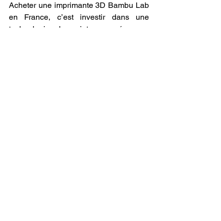
Acheter une imprimante 3D Bambu Lab 
en France, c’est investir dans une 
technologie de pointe, pensée pour 
simplifier l’expérience utilisateur tout en 
offrant des performances 
impressionnantes. Que vous soyez 
débutant ou expérimenté, la marque 
vous permet de passer au niveau 
supérieur sans courbe d’apprentissage 
pénible ni compromis sur la qualité.
Grâce à sa disponibilité sur le territoire 
français, son écosystème riche, et une 
communauté croissante d’utilisateurs, 
Bambu Lab représente aujourd’hui l’un 
des meilleurs choix pour toute personne 
souhaitant s’équiper sérieusement en 
impression 3D. L’innovation, la rapidité 
et la fiabilité sont au rendez-vous. Il ne 
reste plus qu’à imprimer vos idées.