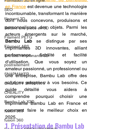
Formation 3D en ligne.
en France
 est devenue une technologie 
SEO
incontournable, transformant la manière 
filament 3D
dont nous concevons, produisons et 
personnalisons des objets. Parmi les 
Refaire une piece en 3D
acteurs émergents sur le marché, 
Filament PETG
Bambu Lab
 se distingue par ses 
Filament ABS
imprimantes 3D innovantes, alliant 
performance, fiabilité et facilité 
Entretien imprimante 3D
d'utilisation. Que vous soyez un 
postraitement
amateur passionné, un professionnel ou 
SNAPMAKER
une entreprise, Bambu Lab offre des 
solutions adaptées à vos besoins. Ce 
CRÉALITY SPARK X I7
guide détaillé vous aidera à 
CREALITY
comprendre pourquoi choisir une 
Bambu Lab X2D
imprimante Bambu Lab en France et 
comment faire le meilleur choix en 
fusion 360
2025.
fusion 360
1. Présentation de Bambu Lab