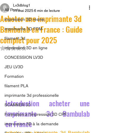
Lv3dblog1
All Posts
11 mai 2025
6 min de lecture
Acheter une imprimante 3d
impression 3D résine.
Bambulab en France : Guide
imprimante 3D FDM
complet pour 2025
filament 3d,
Noté NaN étoiles sur 5.
impression 3D en ligne
CONCESSION LV3D
JEU LV3D
Formation
filament PLA
imprimante 3d professionelle
Introduction acheter une 
SCANNER 3D
imprimante 3d Bambulab 
Formation à l'impression 3D CPF
en France
impression 3D à la demande
acheter une imprimante 3d Bambulab 