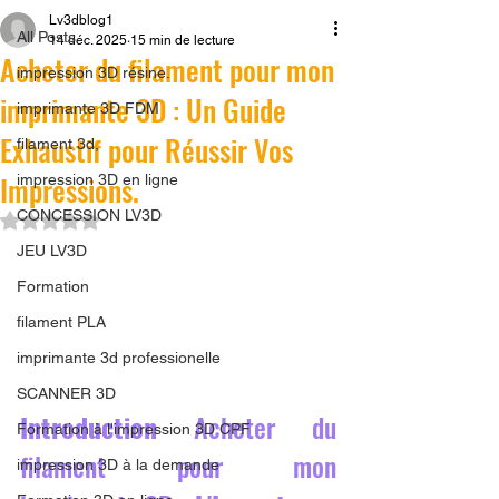
Lv3dblog1
All Posts
14 déc. 2025
15 min de lecture
Acheter du filament pour mon
impression 3D résine.
imprimante 3D : Un Guide
imprimante 3D FDM
Exhaustif pour Réussir Vos
filament 3d,
Impressions.
impression 3D en ligne
CONCESSION LV3D
Noté NaN étoiles sur 5.
JEU LV3D
Formation
filament PLA
imprimante 3d professionelle
SCANNER 3D
Introduction 
Acheter du 
Formation à l'impression 3D CPF
filament pour mon 
impression 3D à la demande