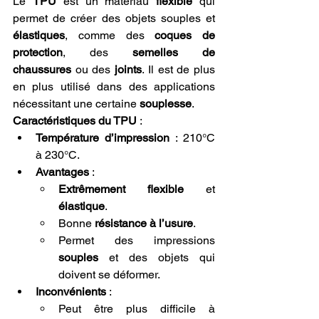
Le 
TPU
 est un matériau 
flexible
 qui 
permet de créer des objets souples et 
élastiques
, comme des 
coques de 
protection
, des 
semelles de 
chaussures
 ou des 
joints
. Il est de plus 
en plus utilisé dans des applications 
nécessitant une certaine 
souplesse
.
Caractéristiques du TPU
 :
Température d’impression
 : 210°C 
à 230°C.
Avantages
 :
Extrêmement flexible
 et 
élastique
.
Bonne 
résistance à l’usure
.
Permet des impressions 
souples
 et des objets qui 
doivent se déformer.
Inconvénients
 :
Peut être plus difficile à 