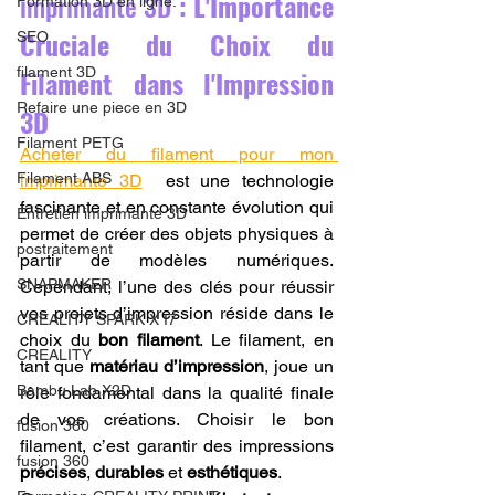
imprimante 3D 
: L'Importance 
Formation 3D en ligne.
Cruciale du Choix du 
SEO
Filament dans l'Impression 
filament 3D
Refaire une piece en 3D
3D
Filament PETG
Acheter du filament pour mon 
Filament ABS
imprimante 3D
  est une technologie 
fascinante et en constante évolution qui 
Entretien imprimante 3D
permet de créer des objets physiques à 
postraitement
partir de modèles numériques. 
SNAPMAKER
Cependant, l’une des clés pour réussir 
vos projets d’impression réside dans le 
CRÉALITY SPARK X I7
choix du 
bon filament
. Le filament, en 
CREALITY
tant que 
matériau d’impression
, joue un 
Bambu Lab X2D
rôle fondamental dans la qualité finale 
de vos créations. Choisir le bon 
fusion 360
filament, c’est garantir des impressions 
fusion 360
précises
, 
durables
 et 
esthétiques
.