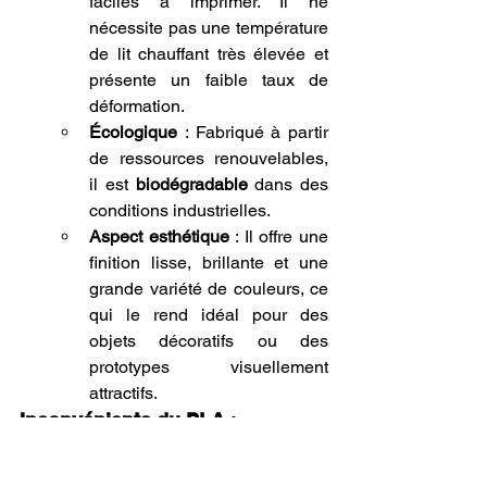
faciles à imprimer. Il ne 
nécessite pas une température 
de lit chauffant très élevée et 
présente un faible taux de 
déformation.
Écologique
 : Fabriqué à partir 
de ressources renouvelables, 
il est 
biodégradable
 dans des 
conditions industrielles.
Aspect esthétique
 : Il offre une 
finition lisse, brillante et une 
grande variété de couleurs, ce 
qui le rend idéal pour des 
objets décoratifs ou des 
prototypes visuellement 
attractifs.
Inconvénients du PLA
 :
Moins résistant à la chaleur
 : Le 
PLA commence à se ramollir 