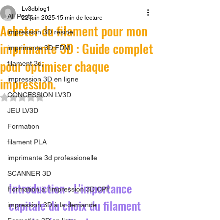
Lv3dblog1
All Posts
22 juin 2025
15 min de lecture
Acheter du filament pour mon
impression 3D résine.
imprimante 3D : Guide complet
imprimante 3D FDM
pour optimiser chaque
filament 3d,
impression.
impression 3D en ligne
CONCESSION LV3D
Noté NaN étoiles sur 5.
JEU LV3D
Formation
filament PLA
imprimante 3d professionelle
SCANNER 3D
Introduction : L'importance 
Formation à l'impression 3D CPF
capitale du choix du filament 
impression 3D à la demande