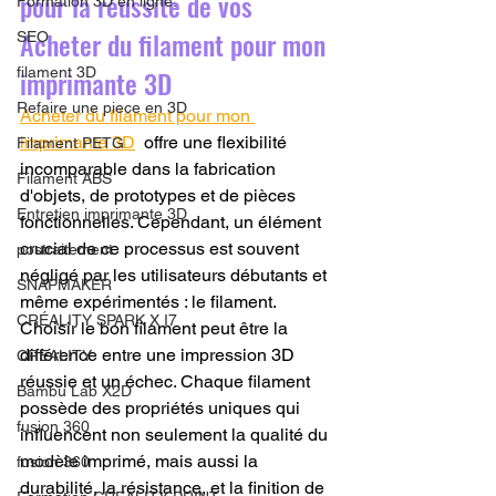
pour la réussite de vos 
Formation 3D en ligne.
Acheter du filament pour mon 
SEO
imprimante 3D
filament 3D
Refaire une piece en 3D
Acheter du filament pour mon 
imprimante 3D
  offre une flexibilité 
Filament PETG
incomparable dans la fabrication 
Filament ABS
d'objets, de prototypes et de pièces 
Entretien imprimante 3D
fonctionnelles. Cependant, un élément 
crucial de ce processus est souvent 
postraitement
négligé par les utilisateurs débutants et 
SNAPMAKER
même expérimentés : le filament. 
CRÉALITY SPARK X I7
Choisir le bon filament peut être la 
différence entre une impression 3D 
CREALITY
réussie et un échec. Chaque filament 
Bambu Lab X2D
possède des propriétés uniques qui 
fusion 360
influencent non seulement la qualité du 
modèle imprimé, mais aussi la 
fusion 360
durabilité, la résistance, et la finition de 