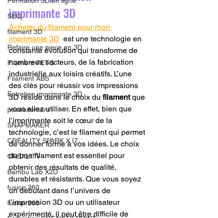
Formation 3D en ligne.
imprimante 3D
SEO
Acheter du filament pour mon 
filament 3D
imprimante 3D
  est une technologie en 
Refaire une piece en 3D
constante évolution qui transforme de 
nombreux secteurs, de la fabrication 
Filament PETG
industrielle aux loisirs créatifs. L’une 
Filament ABS
des clés pour réussir vos impressions 
Entretien imprimante 3D
3D réside dans le choix du 
filament
 que 
vous allez utiliser. En effet, bien que 
postraitement
l’imprimante soit le cœur de la 
SNAPMAKER
technologie, c’est le filament qui permet 
CRÉALITY SPARK X I7
de donner forme à vos idées. Le choix 
du bon filament est essentiel pour 
CREALITY
obtenir des résultats de qualité, 
Bambu Lab X2D
durables et résistants. Que vous soyez 
fusion 360
un débutant dans l’univers de 
l’impression 3D ou un utilisateur 
fusion 360
expérimenté, il peut être difficile de 