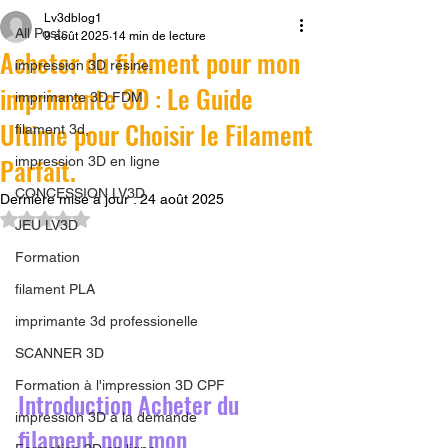
Lv3dblog1
All Posts
9 août 2025
14 min de lecture
Acheter du filament pour mon
impression 3D résine.
imprimante 3D : Le Guide
imprimante 3D FDM
Ultime pour Choisir le Filament
filament 3d,
Parfait.
impression 3D en ligne
CONCESSION LV3D
Dernière mise à jour :
24 août 2025
Noté NaN étoiles sur 5.
JEU LV3D
Formation
filament PLA
imprimante 3d professionelle
SCANNER 3D
Formation à l'impression 3D CPF
Introduction Acheter du 
impression 3D à la demande
filament pour mon 