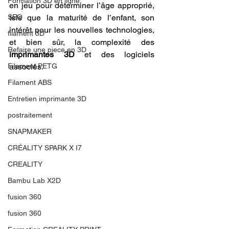
Formation 3D en ligne.
en jeu pour déterminer l’âge approprié, 
SEO
tels que la maturité de l’enfant, son 
intérêt pour les nouvelles technologies, 
filament 3D
et bien sûr, la complexité des 
Refaire une piece en 3D
imprimantes 3D
 et des logiciels 
Filament PETG
associés.
Filament ABS
Entretien imprimante 3D
postraitement
SNAPMAKER
CRÉALITY SPARK X I7
CREALITY
Bambu Lab X2D
fusion 360
fusion 360