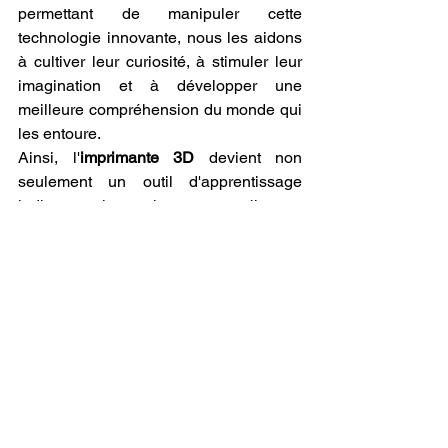
permettant de manipuler cette 
technologie innovante, nous les aidons 
à cultiver leur curiosité, à stimuler leur 
imagination et à développer une 
meilleure compréhension du monde qui 
les entoure.
Ainsi, l'
imprimante 3D
 devient non 
seulement un outil d'apprentissage 
ludique, mais aussi une passerelle vers 
des disciplines variées, qu'elles soient 
artistiques, scientifiques ou 
technologiques. Pour les enfants, 
commencer à utiliser une 
imprimante 
3D
 dès 8 ans, c’est plonger dans 
l'univers fascinant de la création, où 
seules l'imagination et les possibilités 
techniques fixent des limites.
Karl-Emerik ROBERT