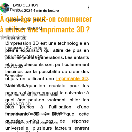
LV3D GESTION
All Posts
4 sept. 2024
4 min de lecture
À quel âge peut-on commencer
impression 3D résine.
à utiliser une imprimante 3D ?
imprimante 3D FDM
Noté NaN étoiles sur 5.
filament 3d,
L’impression 3D est une technologie en 
impression 3D en ligne
pleine expansion qui attire de plus en 
CONCESSION LV3D
plus les jeunes générations. Les enfants 
et les adolescents sont particulièrement 
JEU LV3D
fascinés par la possibilité de créer des 
Formation
objets en utilisant une 
imprimante 3D
. 
filament PLA
Mais la question cruciale pour les 
parents et éducateurs est la suivante : à 
imprimante 3d professionelle
quel âge peut-on vraiment initier les 
SCANNER 3D
plus jeunes à l’utilisation d’une 
Formation à l'impression 3D CPF
imprimante 3D
 ? Bien que cette 
question n’ait pas de réponse 
impression 3D à la demande
universelle, plusieurs facteurs entrent 