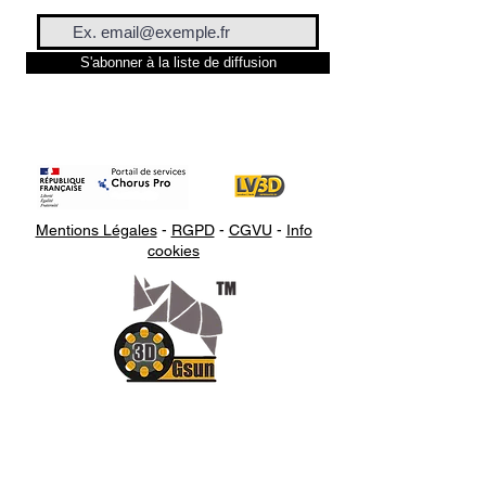
S'abonner à la liste de diffusion
Mentions Légales
-
RGPD
-
CGVU
-
Info
cookies
Appelez-
nous
07.66.87.53.03