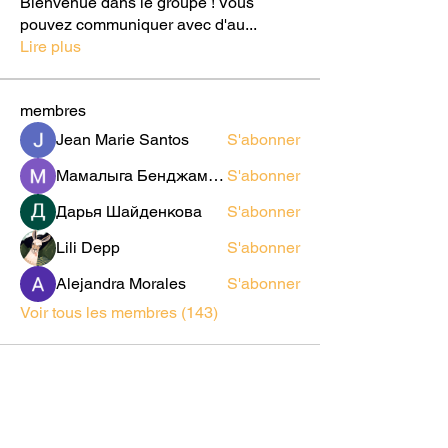
Bienvenue dans le groupe ! Vous
pouvez communiquer avec d'au
...
Lire plus
membres
Jean Marie Santos
S'abonner
Мамалыга Бенджаминович
S'abonner
Дарья Шайденкова
S'abonner
Lili Depp
S'abonner
Alejandra Morales
S'abonner
Voir tous les membres (143)