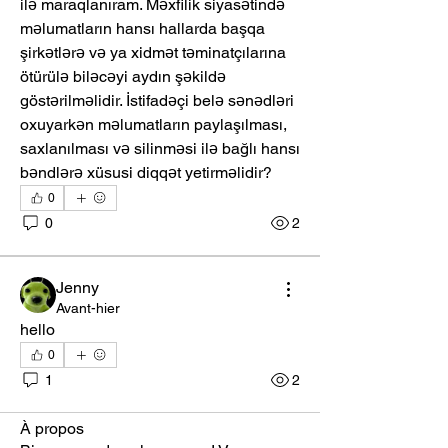
ilə maraqlanıram. Məxfilik siyasətində 
məlumatların hansı hallarda başqa 
şirkətlərə və ya xidmət təminatçılarına 
ötürülə biləcəyi aydın şəkildə 
göstərilməlidir. İstifadəçi belə sənədləri 
oxuyarkən məlumatların paylaşılması, 
saxlanılması və silinməsi ilə bağlı hansı 
bəndlərə xüsusi diqqət yetirməlidir?
0
0
2
Jenny
Avant-hier
hello
0
1
2
À propos