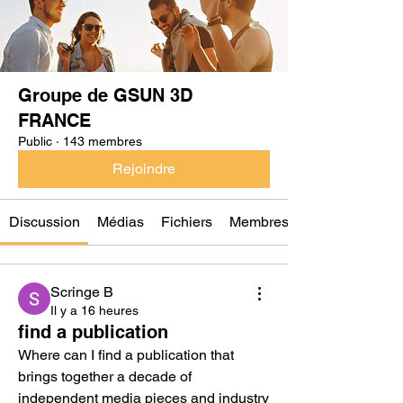
Groupe de GSUN 3D
FRANCE
Public
·
143 membres
Rejoindre
Discussion
Médias
Fichiers
Membres
Scringe B
Il y a 16 heures
find a publication
Where can I find a publication that 
brings together a decade of 
independent media pieces and industry 