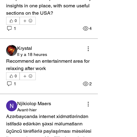
insights in one place, with some useful 
sections on the USA?
0
1
4
Krystal
Il y a 18 heures
Recommend an entertainment area for 
relaxing after work
0
1
2
Njikiolop Maers
Avant-hier
Azərbaycanda internet xidmətlərindən 
istifadə edərkən şəxsi məlumatların 
üçüncü tərəflərlə paylaşılması məsələsi 