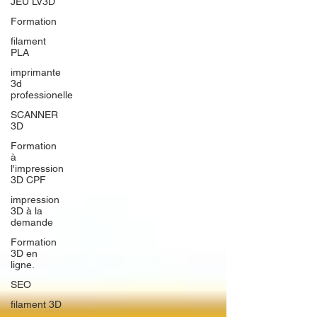
JEU LV3D
Formation
filament
PLA
imprimante
3d
professionelle
SCANNER
3D
Formation
à
l'impression
3D CPF
impression
3D à la
demande
Formation
3D en
ligne.
SEO
filament 3D