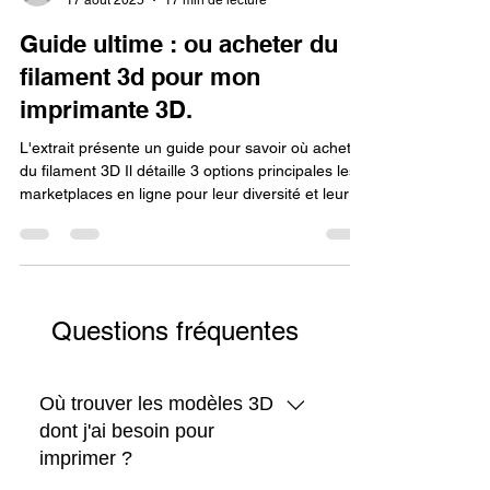
Lv3dblog1
17 août 2025
17 min de lecture
Guide ultime : ou acheter du
filament 3d pour mon
imprimante 3D.
L'extrait présente un guide pour savoir où acheter
du filament 3D Il détaille 3 options principales les
marketplaces en ligne pour leur diversité et leurs
prix compétitifs malgré des variations de qualité
les boutiques spécialisées qui garantissent une
qualité supérieure et un support expert et les
fabricants directs pour une qualité constante et
une traçabilité complète Le guide met en évidence
Questions fréquentes
les avantages et inconvénients de chaque source
pour aider le consommateur à fa