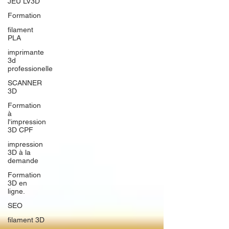
JEU LV3D
Formation
filament
PLA
imprimante
3d
professionelle
SCANNER
3D
Formation
à
l'impression
3D CPF
impression
3D à la
demande
Formation
3D en
ligne.
SEO
filament 3D