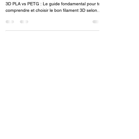
Quel filament choisir pour vos projets ? Filament
3D PLA vs PETG : Le guide fondamental pour tout
comprendre et choisir le bon filament 3D selon
votre imprimante 3D. Entre la simplicité
d’utilisation du PLA et la robustesse du PETG,
découvrez lequel correspond le mieux à vos
besoins en impression 3D.