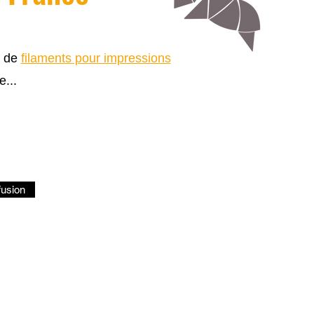
s de
filaments pour impressions
e...
fusion