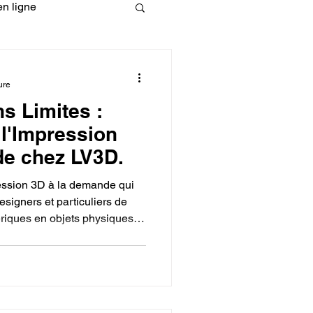
n ligne
fessionelle
ure
s Limites :
ormation 3D en ligne.
 l'Impression
de chez LV3D.
ression 3D à la demande qui
signers et particuliers de
riques en objets physiques.
CREALITY
accessible, en proposant une
 une expertise technique
de toute complexité.