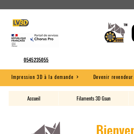
0545235055
Impression 3D à la demande
Devenir revendeur
Accueil
Filaments 3D Gsun
Bienven