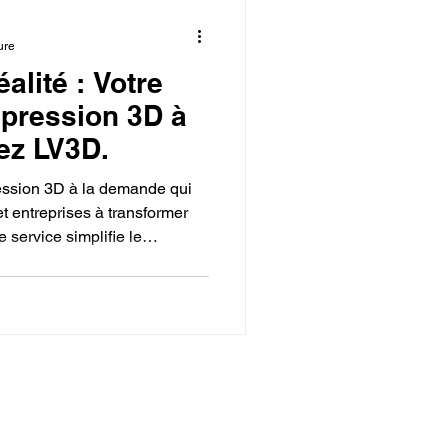
ure
éalité : Votre
mpression 3D à
ez LV3D.
ression 3D à la demande qui
et entreprises à transformer
e service simplifie le
la livraison, en utilisant des
et des technologies avancées
une finition parfaite. LV3D se
re pour la fabrication sur
hnique.