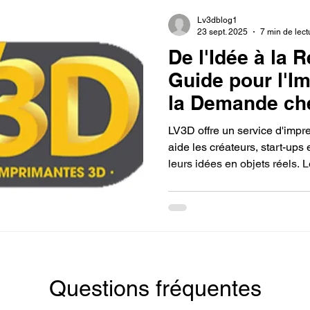
Lv3dblog1
23 sept. 2025
7 min de lect
De l'Idée à la R
Guide pour l'I
la Demande ch
LV3D offre un service d'imp
aide les créateurs, start-ups 
leurs idées en objets réels. L
processus, de la conception à 
matériaux de haute qualité 
pour garantir la précision et 
positionne comme un partenai
mesure et l'accessibilité tec
Questions fréquentes