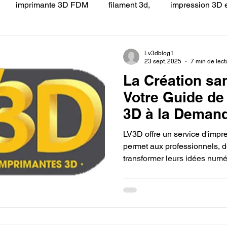
imprimante 3D FDM
filament 3d,
impression 3D e
 LV3D
Formation
filament PLA
imprimante 3d pro
Lv3dblog1
23 sept. 2025
7 min de lect
La Création san
à l'impression 3D CPF
impression 3D à la demande
F
Votre Guide de
3D à la Deman
ire une piece en 3D
Filament PETG
Filament ABS
LV3D offre un service d'imp
permet aux professionnels, de
transformer leurs idées numé
ostraitement
SNAPMAKER
CRÉALITY SPARK X I7
Ce service rend la création 
large gamme de matériaux et
pour concrétiser des projets 
0
fusion 360
Formation CREALITY PRINT