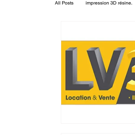
All Posts
impression 3D résine.
CONCESSION LV3D
JEU
SCANNER 3D
Formation 
SEO
filament 3D
Refa
Entretien imprimante 3D
p
Bambu Lab X2D
fusion 36