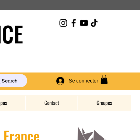
CE
Search
Se connecter
opos
Contact
Groupes
D France