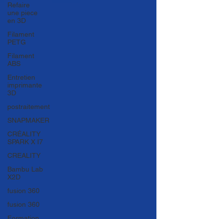
Refaire
une piece
en 3D
Filament
PETG
Filament
ABS
Entretien
imprimante
3D
postraitement
SNAPMAKER
CRÉALITY
SPARK X I7
CREALITY
Bambu Lab
X2D
fusion 360
fusion 360
Formation