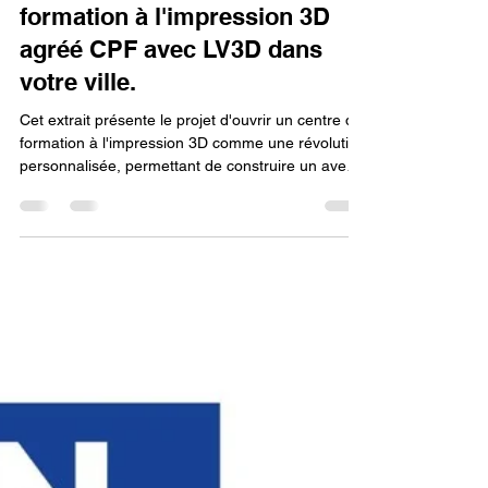
Construire un avenir sur
mesure ouvrir un centre de
formation à l'impression 3D
agréé CPF avec LV3D dans
votre ville.
Cet extrait présente le projet d'ouvrir un centre de
formation à l'impression 3D comme une révolution
personnalisée, permettant de construire un avenir
sur mesure. Pour concrétiser cette vision, deux
éléments sont essentiels : l'agrément CPF, qui
rend la formation accessible et garantit sa
légitimité, et un partenariat avec LV3D, qui fournit
l'expertise et le soutien nécessaires pour bâtir un
centre solide et performant.