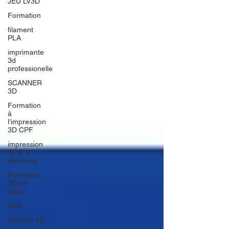
JEU LV3D
Formation
filament
PLA
imprimante
3d
professionelle
SCANNER
3D
Formation
à
l'impression
3D CPF
impression
3D à la
demande
Formation
3D en
ligne.
SEO
filament 3D