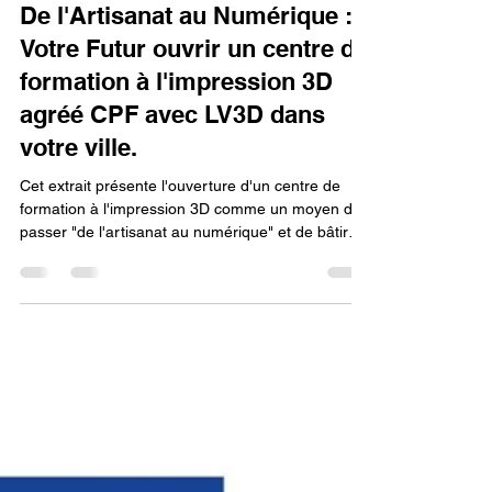
18 sept. 2025
8 min de lecture
De l'Artisanat au Numérique :
Votre Futur ouvrir un centre de
formation à l'impression 3D
agréé CPF avec LV3D dans
votre ville.
Cet extrait présente l'ouverture d'un centre de
formation à l'impression 3D comme un moyen de
passer "de l'artisanat au numérique" et de bâtir
votre futur. Pour réaliser cette transition, deux
étapes sont indispensables : l'obtention de
l'agrément CPF pour permettre aux futurs
stagiaires de financer leur formation, et le
partenariat avec LV3D qui apporte l'expertise et le
soutien nécessaires pour un démarrage réussi.