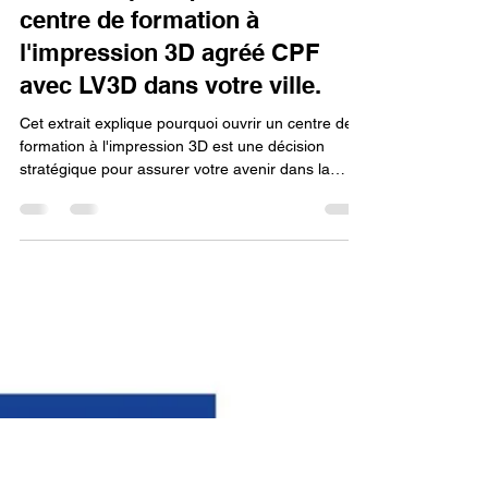
Lv3dblog1
18 sept. 2025
10 min de lecture
Votre avenir dans la fabrication
additive : pourquoi ouvrir un
centre de formation à
l'impression 3D agréé CPF
avec LV3D dans votre ville.
Cet extrait explique pourquoi ouvrir un centre de
formation à l'impression 3D est une décision
stratégique pour assurer votre avenir dans la
fabrication additive. Le succès du projet repose
sur deux raisons principales : l'agrément CPF, qui
garantit la légitimité et le financement des
formations, et le partenariat avec LV3D, qui
apporte l'expertise et le soutien essentiels pour un
développement réussi dans ce secteur en pleine