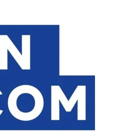
l'entrepreneur en un centre de formation à
l'impression 3D prospère. Le guide s'articule
autour de deux piliers essentiels : l'obtention de
l'agrément CPF pour assurer la légitimité et le
financement des formations, et le partenariat avec
LV3D qui apporte une expertise et un soutien
décisifs pour un lancement et un développement
réussis.