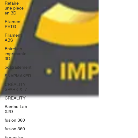
Refaire
une piece
en 3D
Filament
PETG
Filament
ABS
Entretien
imprimante
3D
postraitement
SNAPMAKER
CRÉALITY
SPARK X I7
CREALITY
Bambu Lab
X2D
fusion 360
fusion 360
Formation