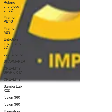
Refaire
une piece
en 3D
Filament
PETG
Filament
ABS
Entretien
imprimante
3D
postraitement
SNAPMAKER
CRÉALITY
SPARK X I7
CREALITY
Bambu Lab
X2D
fusion 360
fusion 360
Formation