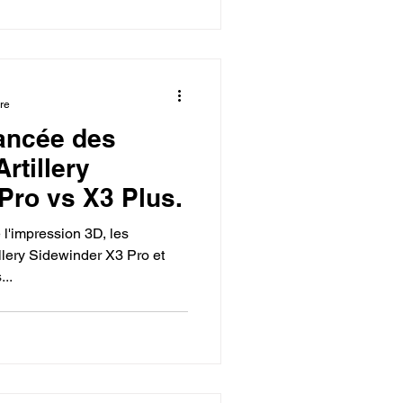
ure
ancée des
rtillery
Pro vs X3 Plus.
l'impression 3D, les
llery Sidewinder X3 Pro et
...