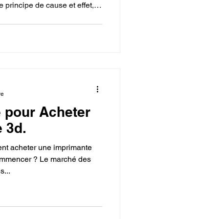
e principe de cause et effet,
t l'enroulement parfait sont
tre ignore les prix bas et les
centrant sur les
nie avec la machine, la
t la transparence du fabricant.
re
e pour Acheter
 3d.
t acheter une imprimante
...