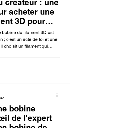
 créateur : une
ur acheter une
ment 3D pour
e 3D.
ne bobine de filament 3D est
 ; c'est un acte de foi et une
l choisit un filament qui
mme la durabilité ou la
a qualité se mesure non
ions techniques, mais aussi
concrétiser sa vision.
ure
ne bobine
œil de l'expert
ne bobine de