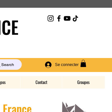
CE
Search
Se connecter
opos
Contact
Groupes
D France