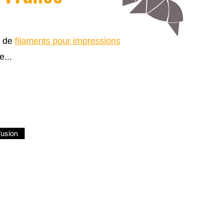
s de
filaments pour impressions
e...
fusion