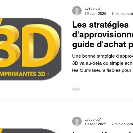
Lv3dblog1
19 sept. 2025
7 min de lect
Les stratégies
d'approvisionn
guide d'achat 
une bobine de 
Une bonne stratégie d'approv
pour mon impr
3D va au-delà du simple achat
les fournisseurs fiables pour
rupture de stock ou de probl
optimiser les coûts, il est ju
groupés et des tarifs dégress
et en gérant votre inventaire
une démarche économique et 
permet de toujours avoir le b
Lv3dblog1
19 sept. 2025
7 min de lect