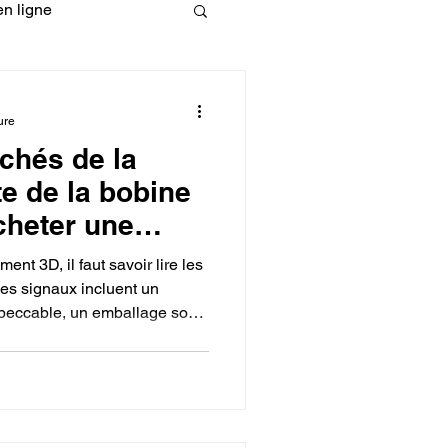
n ligne
fessionelle
ure
chés de la
ormation 3D en ligne.
te de la bobine
cheter une
ment 3D pour
ment 3D, il faut savoir lire les
e 3D.
es signaux incluent un
peccable, un emballage sous
CREALITY
tant pour protéger de
 du fabricant qui fournit des
et des tolérances de diamètre
ces, vous faites un achat
cès de vos impressions.