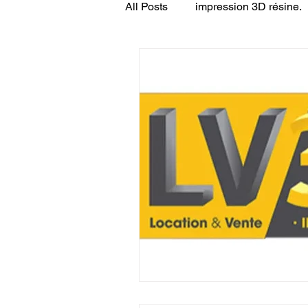
All Posts
impression 3D résine.
CONCESSION LV3D
JEU
SCANNER 3D
Formation 
SEO
filament 3D
Refa
Entretien imprimante 3D
p
Bambu Lab X2D
fusion 36