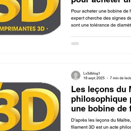
filament 3D po
Pour acheter une bobine de f
imprimante 3D.
expert cherche des signes de
sont une tolérance de diamè
parfait, et un emballage sou
déshydratant pour protéger de
de qualité incluent une coule
transparence du fabricant qui
détaillées. Ces critères garan
précise et la réussite de vos
Lv3dblog1
18 sept. 2025
7 min de lect
Les leçons du M
philosophique 
une bobine de 
pour mon impr
D'après les leçons du Maître,
filament 3D est un acte phil