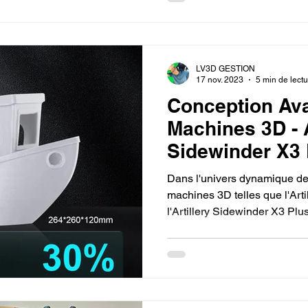
LV3D GESTION
17 nov. 2023
5 min de lect
Conception Av
Machines 3D - A
Sidewinder X3 
Dans l'univers dynamique de 
machines 3D telles que l'Arti
l'Artillery Sidewinder X3 Plus