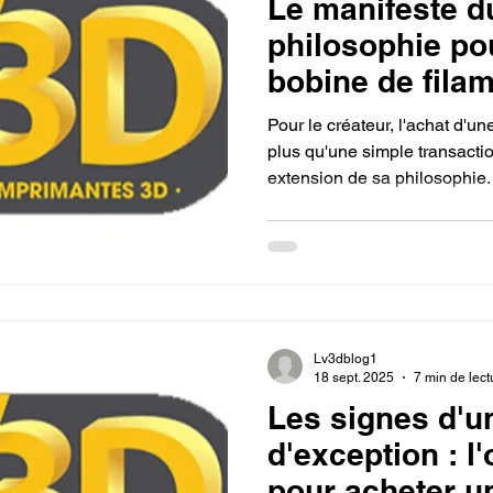
Le manifeste du
philosophie po
bobine de fila
mon imprimant
Pour le créateur, l'achat d'u
plus qu'une simple transaction
extension de sa philosophie. I
correspond à ses valeurs, co
transparence du fabricant. L
seulement par les spécificat
par la capacité du filament à 
Lv3dblog1
18 sept. 2025
7 min de lect
Les signes d'u
d'exception : l'
pour acheter u