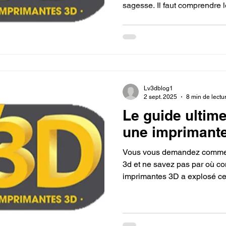
sagesse. Il faut comprendre l
où la tolérance de diamètre e
les clés de la réussite. Le Maî
promesses marketing, se con
fondamentaux comme l'harmo
protection contre l'humidité e
Lv3dblog1
2 sept. 2025
8 min de lectu
Le guide ultim
une imprimante
Vous vous demandez commen
3d et ne savez pas par où commencer ? Le marché des
imprimantes 3D a explosé ces