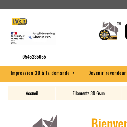
0545235055
Impression 3D à la demande
Devenir revendeur
Accueil
Filaments 3D Gsun
Bienven