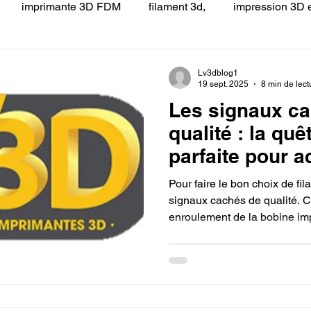
imprimante 3D FDM
filament 3d,
impression 3D e
 LV3D
Formation
filament PLA
imprimante 3d pro
Lv3dblog1
19 sept. 2025
8 min de lect
Les signaux ca
à l'impression 3D CPF
impression 3D à la demande
F
qualité : la quê
parfaite pour a
ire une piece en 3D
Filament PETG
Filament ABS
bobine de fila
Pour faire le bon choix de fila
mon imprimant
signaux cachés de qualité. C
enroulement de la bobine im
ostraitement
SNAPMAKER
CRÉALITY SPARK X I7
vide avec un sachet déshydra
l'humidité, et la transparence
fiches techniques détaillées 
claires. En décodant ces indi
0
fusion 360
Formation CREALITY PRINT
éclairé et garantissez le suc