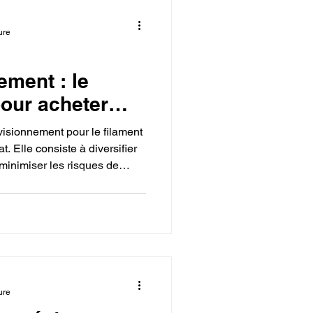
ure
ement : le
pour acheter
filament 3D
isionnement pour le filament
imante 3D.
. Elle consiste à diversifier
 minimiser les risques de
èmes de qualité. Pour
dicieux de profiter des achats
ifs. En anticipant vos besoins
, vous transformez l'achat en
planifiée, ce qui vous
ure