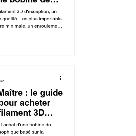
ur mon
ilament 3D d'exception, un
 qualité. Les plus importants
tre minimale, un enroulement
s vide avec un sachet
 l'humidité. D'autres indices
ur uniforme et la
 fournit des fiches techniques
tissent une fabrication
 impressions
ure
aître : le guide
pour acheter
filament 3D
imante 3D.
 l'achat d'une bobine de
osophique basé sur la