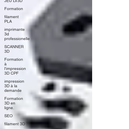
JEU LV3D
Formation
filament
PLA
imprimante
3d
professionelle
SCANNER
3D
Formation
à
l'impression
3D CPF
impression
3D à la
demande
Formation
3D en
ligne.
SEO
filament 3D