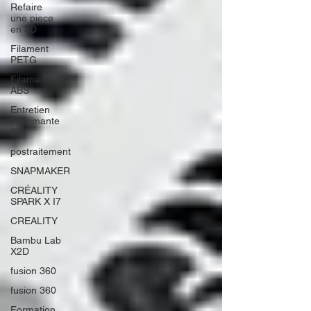
Refaire
une piece
en 3D
Filament
PETG
Filament
ABS
Entretien
imprimante
3D
postraitement
SNAPMAKER
CRÉALITY
SPARK X I7
CREALITY
Bambu Lab
X2D
fusion 360
fusion 360
Formation