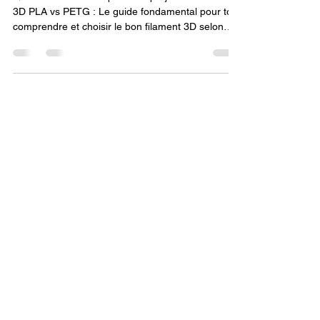
Quel filament choisir pour vos projets ? Filament
3D PLA vs PETG : Le guide fondamental pour tout
comprendre et choisir le bon filament 3D selon
votre imprimante 3D. Entre la simplicité
d’utilisation du PLA et la robustesse du PETG,
découvrez lequel correspond le mieux à vos
besoins en impression 3D.