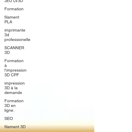
JEU LV3D
Formation
filament
PLA
imprimante
3d
professionelle
SCANNER
3D
Formation
à
l'impression
3D CPF
impression
3D à la
demande
Formation
3D en
ligne.
SEO
filament 3D