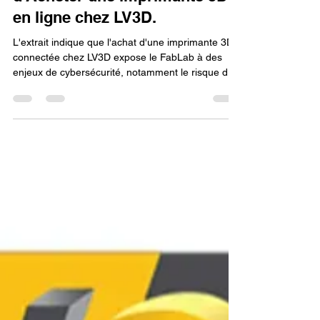
designs en choisissant
d'Acheter une imprimante 3D
en ligne chez LV3D.
L'extrait indique que l'achat d'une imprimante 3D
connectée chez LV3D expose le FabLab à des
enjeux de cybersécurité, notamment le risque de
vol ou de falsification des fichiers de conception
3D (propriété intellectuelle). Pour assurer la
protection des designs, l'utilisateur doit sécuriser
son réseau et ses équipements. L'imprimante, si
elle est professionnelle, doit s'intégrer dans un
écosystème numérique sécurisé, avec l'aide
potentielle de LV3D pour les bonnes pratiques