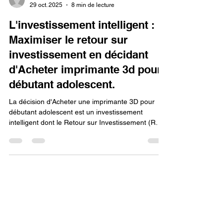
Lv3dblog1
29 oct. 2025
8 min de lecture
L'investissement intelligent :
Maximiser le retour sur
investissement en décidant
d'Acheter imprimante 3d pour
débutant adolescent.
La décision d'Acheter une imprimante 3D pour
débutant adolescent est un investissement
intelligent dont le Retour sur Investissement (ROI)
se maximise par l'acquisition de compétences
transférables (CAO, autonomie) et par le choix
d'un modèle fiable et upgradable, garantissant
une longue durée de vie et une faible fréquence