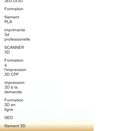
JEU LV3D
Formation
filament
PLA
imprimante
3d
professionelle
SCANNER
3D
Formation
à
l'impression
3D CPF
impression
3D à la
demande
Formation
3D en
ligne.
SEO
filament 3D