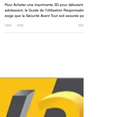
La Sécurité Avant Tout : Le
Guide de l'Utilisation
Responsable pour Acheter
imprimante 3d pour débutant
adolescent.
Pour Acheter une imprimante 3D pour débutant
adolescent, le Guide de l'Utilisation Responsable
exige que la Sécurité Avant Tout soit assurée par
la connaissance des risques liés aux surfaces
chaudes, l'usage de filaments non-toxiques dans
une zone bien ventilée, la gestion responsable
des fichiers numériques, et la désignation de
l'adolescent comme l'unique opérateur de la
machine.