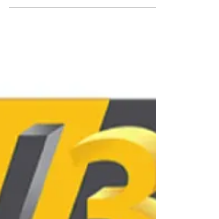
débutants valorise les kits DIY comme la voie
royale pour l'apprentissage, car La joie de la
construction à travers une documentation
d'assemblage claire permet à l'adolescent
d'acquérir une compréhension approfondie du
fonctionnement de la machine, le transformant en
un Maker averti.