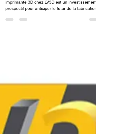
LV3D.
L'extrait met en évidence que l'achat d'une
imprimante 3D chez LV3D est un investissement
prospectif pour anticiper le futur de la fabrication
additive. En choisissant un fournisseur de pointe,
l'utilisateur s'assure d'une plateforme compatible
avec les innovations futures, notamment
l'impression multi-matériaux et l'intégration de
l'Intelligence Artificielle. L'imprimante 3D devient
ainsi un tremplin vers les méthodes de fabrication
distribuée et les matériaux avancés de dem