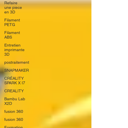
Refaire
une piece
en 3D
Filament
PETG
Filament
ABS
Entretien
imprimante
3D
postraitement
SNAPMAKER
CRÉALITY
SPARK X I7
CREALITY
Bambu Lab
X2D
fusion 360
fusion 360
Formation