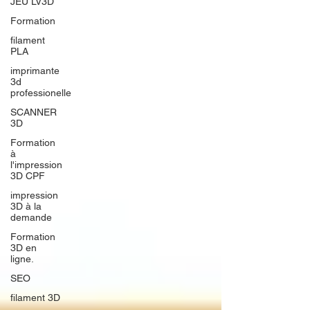
JEU LV3D
Formation
filament
PLA
imprimante
3d
professionelle
SCANNER
3D
Formation
à
l'impression
3D CPF
impression
3D à la
demande
Formation
3D en
ligne.
SEO
filament 3D