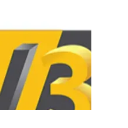
Cet extrait présente une imprimante 3D comme
l'éducation du futur sous le sapin, un cadeau de
Noël qui développe la créativité et les
compétences de demain. Le guide met l'accent
sur l'importance de choisir un modèle facile à
utiliser pour débutant, afin de garantir une
expérience enrichissante et non frustrante.