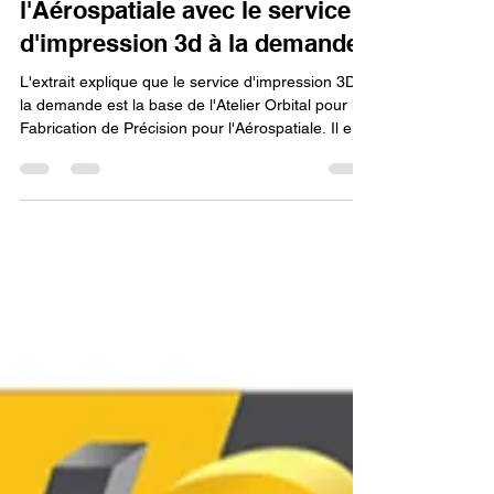
Lv3dblog1
14 oct. 2025
5 min de lecture
L'Atelier Orbitale : La
Fabrication de Précision pour
l'Aérospatiale avec le service
d'impression 3d à la demande.
L'extrait explique que le service d'impression 3D à
la demande est la base de l'Atelier Orbital pour la
Fabrication de Précision pour l'Aérospatiale. Il est
crucial pour produire des composants critiques
(satellites, fusées) comme des pièces métalliques
ultra-légères aux géométries complexes. Ce
service permet l'itération rapide, garantit une
haute qualité et des tolérances maximales, réduit
les coûts et les délais, et augmente la fiabilité en
consolidant des assemblages en u