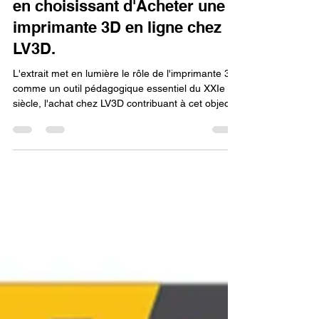
siècle : Le rôle de l'éducation
en choisissant d'Acheter une
imprimante 3D en ligne chez
LV3D.
L'extrait met en lumière le rôle de l'imprimante 3D
comme un outil pédagogique essentiel du XXIe
siècle, l'achat chez LV3D contribuant à cet objectif.
Cet outil permet de transformer la théorie en
expérimentation pratique concrète dans les
domaines STIAM/STEM. En bénéficiant de
l'accompagnement du fournisseur, l'imprimante
3D devient une ressource fiable pour développer
chez les étudiants des compétences clés en
conception, innovation et résolution de problèmes,
les préparant