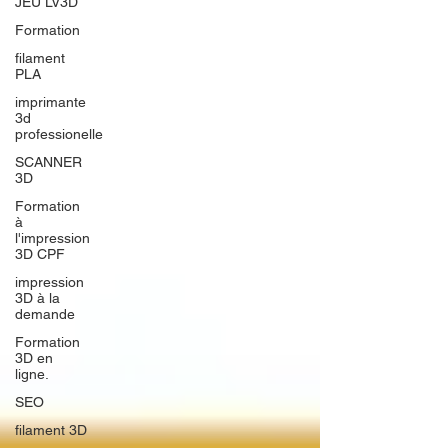
JEU LV3D
Formation
filament
PLA
imprimante
3d
professionelle
SCANNER
3D
Formation
à
l'impression
3D CPF
impression
3D à la
demande
Formation
3D en
ligne.
SEO
filament 3D