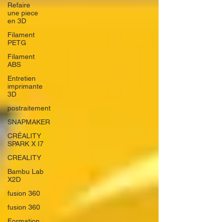
Refaire
une piece
en 3D
Filament
PETG
Filament
ABS
Entretien
imprimante
3D
postraitement
SNAPMAKER
CRÉALITY
SPARK X I7
CREALITY
Bambu Lab
X2D
fusion 360
fusion 360
Formation