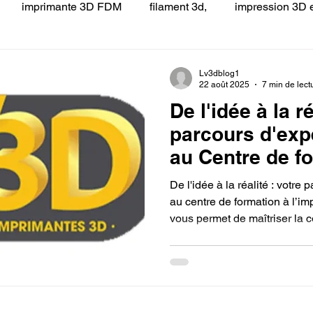
imprimante 3D FDM
filament 3d,
impression 3D e
 LV3D
Formation
filament PLA
imprimante 3d pro
Lv3dblog1
22 août 2025
7 min de lect
De l'idée à la ré
à l'impression 3D CPF
impression 3D à la demande
F
parcours d'ex
au Centre de f
ire une piece en 3D
Filament PETG
Filament ABS
l'impression 3D
De l'idée à la réalité : votr
Qualiopi. Exper
au centre de formation à l’im
vous permet de maîtriser la c
impression 3D.
ostraitement
SNAPMAKER
CRÉALITY SPARK X I7
les techniques d’impression
centre certifié garantit un a
et de haute qualité, idéal po
compétences professionnell
0
fusion 360
Formation CREALITY PRINT
à devenir un expert en impre