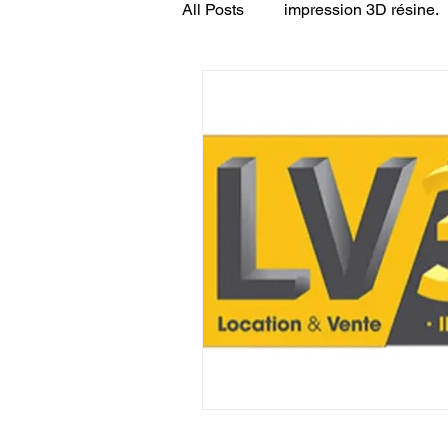
All Posts
impression 3D résine.
CONCESSION LV3D
JEU
SCANNER 3D
Formation 
SEO
filament 3D
Refa
Entretien imprimante 3D
p
Bambu Lab X2D
fusion 36