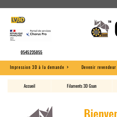
0545235055
Impression 3D à la demande
Devenir revendeur
Accueil
Filaments 3D Gsun
Bienven