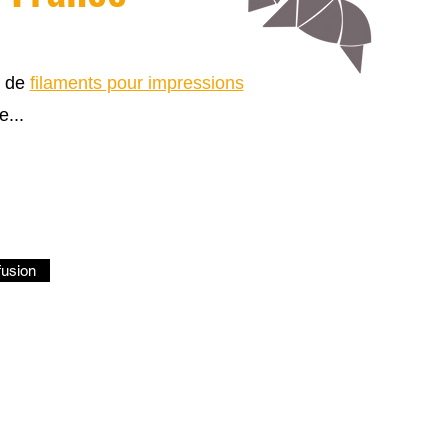
s de
filaments pour impressions
e...
fusion