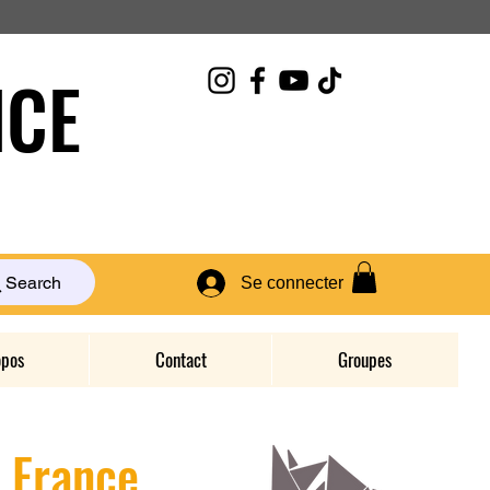
CE
Search
Se connecter
opos
Contact
Groupes
D France