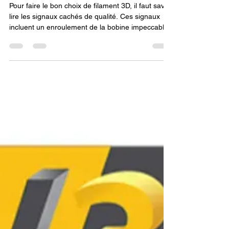
mon imprimante 3D.
Pour faire le bon choix de filament 3D, il faut savoir
lire les signaux cachés de qualité. Ces signaux
incluent un enroulement de la bobine impeccable,
un emballage sous vide avec un sachet
déshydratant pour protéger de l'humidité, et la
transparence du fabricant qui fournit des fiches
techniques détaillées et des tolérances de
diamètre claires. En décodant ces indices, vous
faites un achat éclairé et garantissez le succès de
vos impressions.