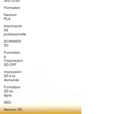
JEU LV3D
Formation
filament
PLA
imprimante
3d
professionelle
SCANNER
3D
Formation
à
l'impression
3D CPF
impression
3D à la
demande
Formation
3D en
ligne.
SEO
filament 3D