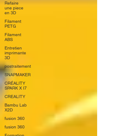
Refaire
une piece
en 3D
Filament
PETG
Filament
ABS
Entretien
imprimante
3D
postraitement
SNAPMAKER
CRÉALITY
SPARK X I7
CREALITY
Bambu Lab
X2D
fusion 360
fusion 360
Formation