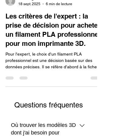
Lv3dblog1
18 sept. 2025
6 min de lecture
Les critères de l'expert : la
prise de décision pour acheter
un filament PLA professionnel
pour mon imprimante 3D.
Pour l'expert, le choix d'un filament PLA
professionnel est une décision basée sur des
données précises. Il se réfère d'abord à la fiche
technique pour vérifier la tolérance de diamètre et
les propriétés mécaniques. Ensuite, il examine les
signes visuels de qualité comme un enroulement
parfait et un emballage sous vide de qualité, avec
un sachet déshydratant. Ces informations sont
Questions fréquentes
complétées par les avis d'utilisateurs pour valider