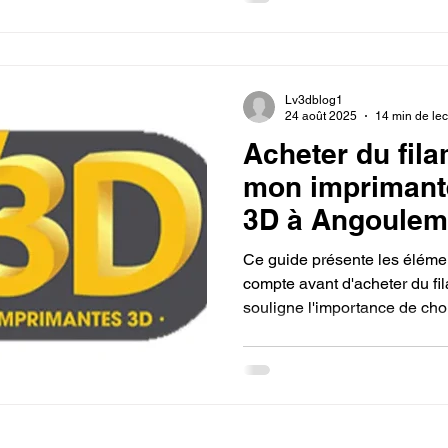
facilité d'utilisation et la 
favorisent le partage et la co
principes d'ingénierie rapide 
Lv3dblog1
24 août 2025
14 min de lec
Acheter du fil
mon imprimant
3D à Angouleme
ultime.
Ce guide présente les élémen
compte avant d'acheter du fi
souligne l'importance de choi
(comme le PLA, le PETG ou l
besoins et de son niveau d'e
avant les avantages de l'ach
possibilité d'obtenir des con
magasins spécialisés ou de