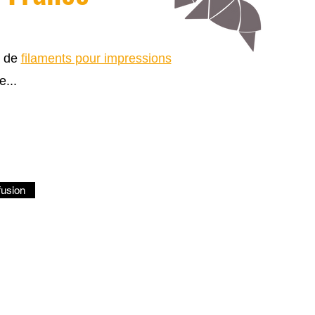
s de
filaments pour impressions
e...
fusion