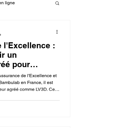
n ligne
fessionelle
e
 l'Excellence :
ormation 3D en ligne.
ir un
réé pour
mprimante 3D
'Assurance de l'Excellence et
rance ?
Bambulab en France, il est
buteur agréé comme LV3D. Ce
CREALITY
chnique local et francophone
tie. De plus, il assure l'accès
hées et de consommables
bilité, la conformité aux normes
l'investissement.