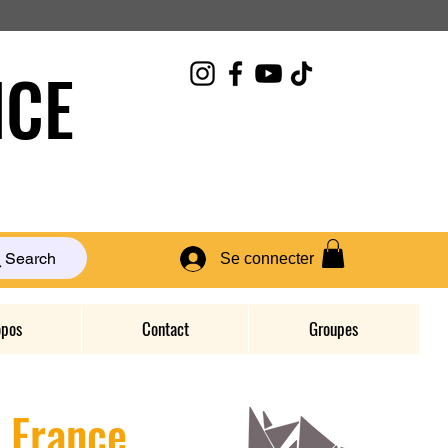
CE
Search
Se connecter
opos
Contact
Groupes
D France