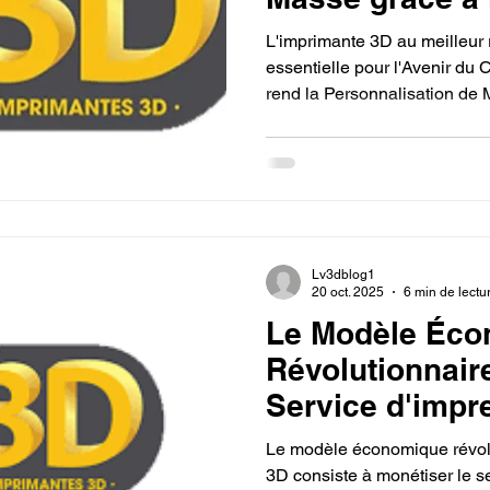
meilleur rapport
L'imprimante 3D au meilleur r
essentielle pour l'Avenir du 
rend la Personnalisation de
ou en atelier local, permettan
uniques et à la demande avec 
minimisant les invendus et c
concurrentiel.
Lv3dblog1
20 oct. 2025
6 min de lectu
Le Modèle Éco
Révolutionnaire
Service d'impr
partir d'une piè
Le modèle économique révolut
3D consiste à monétiser le se