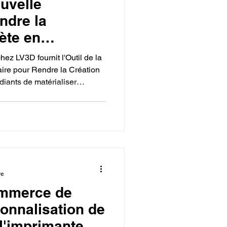
ouvelle
ndre la
ète en
Acheter une
ez LV3D fournit l'Outil de la
chez LV3D.
re pour Rendre la Création
diants de matérialiser
(CAO, ingénierie), stimulant
rdisciplinarité cruciale pour
re
ommerce de
sonnalisation de
l'imprimante 3D