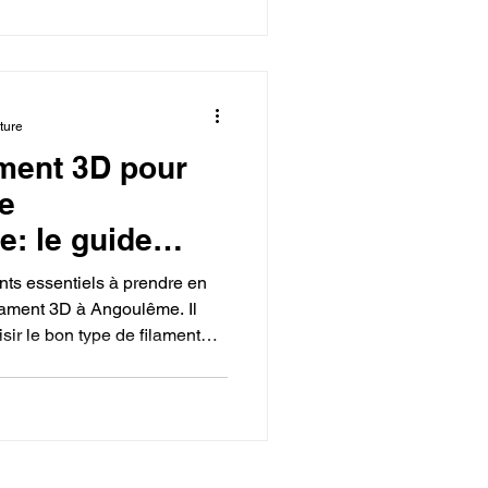
communauté open-source
llaboration, enseignant les
et de prototypage itératif.
ture
ament 3D pour
e
: le guide
ts essentiels à prendre en
lament 3D à Angoulême. Il
sir le bon type de filament
'ABS) en fonction de ses
xpérience. Le guide met en
at local, notamment la
seils d'experts dans des
s FabLabs à Angoulême.