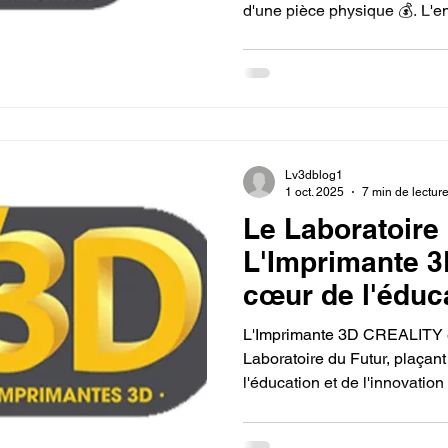
d'une pièce physique 💰. L'e
en offrant la numérisation (rét
reproduction à la demande. L
de la rétro-ingénierie, le mat
fabrication additive. Ce modè
stockage et valorise l'agilité,
résolution rapide de l'obsol
Lv3dblog1
1 oct. 2025
7 min de lectur
Le Laboratoire 
L'Imprimante 
cœur de l'éduca
l'innovation ou
L'Imprimante 3D CREALITY es
Laboratoire du Futur, plaçan
l'éducation et de l'innovatio
abordable. Elle transforme le
producteur de solutions plut