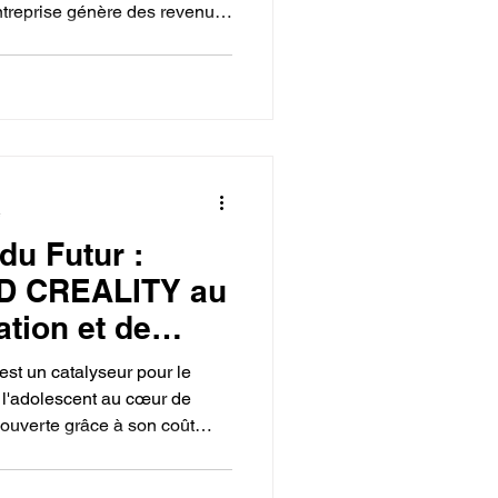
ntreprise génère des revenus
ro-ingénierie) et la
a monétisation inclut le coût
ériau et le temps de
le élimine les coûts de
 la personnalisation et la
escence
e
du Futur :
3D CREALITY au
tion et de
verte.
t un catalyseur pour le
t l'adolescent au cœur de
n ouverte grâce à son coût
 jeune, qui devient un
ôt qu'un consommateur. La