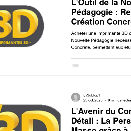
L'Outil de la N
Pédagogie : Re
Création Concr
choisissant d'
Acheter une imprimante 3D ch
imprimante 3D 
Nouvelle Pédagogie nécessai
Concrète, permettant aux étu
instantanément des concepts 
l'apprentissage actif et l'inte
l'éducation STEAM.
Lv3dblog1
23 oct. 2025
8 min de lectu
L'Avenir du C
Détail : La Per
Masse grâce à 