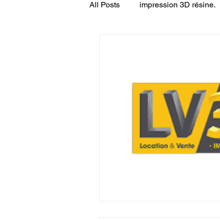
All Posts
impression 3D résine.
CONCESSION LV3D
JEU
SCANNER 3D
Formation 
SEO
filament 3D
Refa
Entretien imprimante 3D
p
Bambu Lab X2D
fusion 36