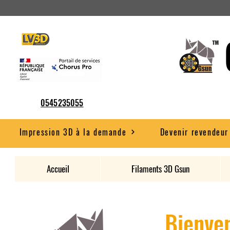
0545235055
Impression 3D à la demande
Devenir revendeur
Accueil
Filaments 3D Gsun
Bienven