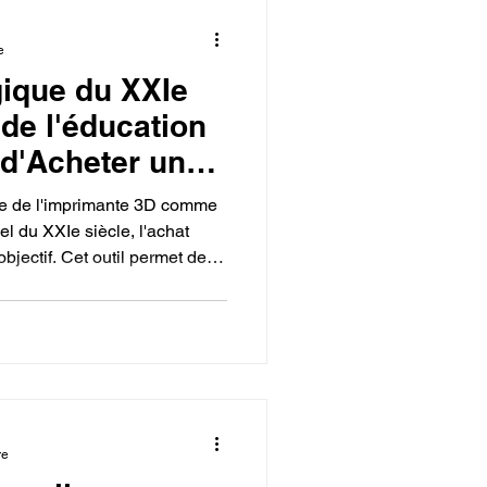
e
gique du XXIe
 de l'éducation
 d'Acheter une
en ligne chez
rôle de l'imprimante 3D comme
l du XXIe siècle, l'achat
bjectif. Cet outil permet de
érimentation pratique
 STIAM/STEM. En bénéficiant
nisseur, l'imprimante 3D
 pour développer chez les
lés en conception, innovation
es préparant
re