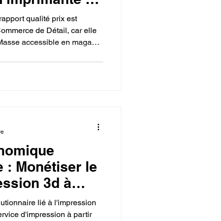
 qualité prix.
apport qualité prix est
Commerce de Détail, car elle
 Masse accessible en magasin
t de produire des articles
un coût unitaire compétitif,
réant un puissant avantage
re
nomique
 : Monétiser le
ession 3d à
ce.
ionnaire lié à l'impression
rvice d'impression à partir