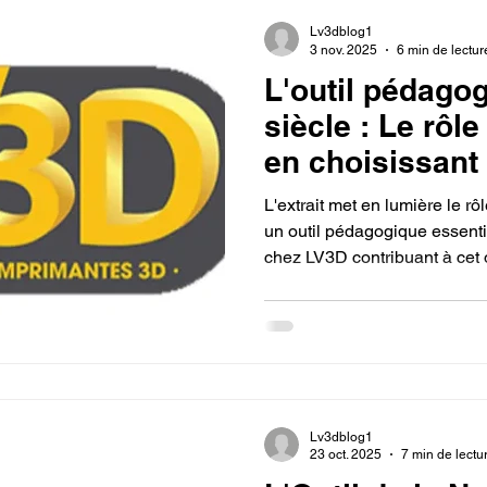
Lv3dblog1
3 nov. 2025
6 min de lectur
L'outil pédago
siècle : Le rôle
en choisissant
imprimante 3D 
L'extrait met en lumière le 
LV3D.
un outil pédagogique essentie
chez LV3D contribuant à cet o
transformer la théorie en exp
concrète dans les domaines
de l'accompagnement du four
devient une ressource fiable
étudiants des compétences c
et résolution de problèmes, l
Lv3dblog1
23 oct. 2025
7 min de lectu