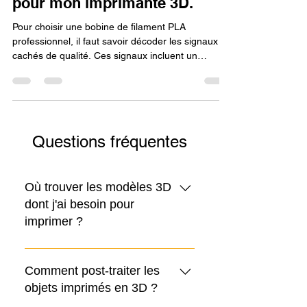
filament PLA professionnel
pour mon imprimante 3D.
Pour choisir une bobine de filament PLA
professionnel, il faut savoir décoder les signaux
cachés de qualité. Ces signaux incluent un
enroulement parfait sur la bobine, un emballage
sous vide avec un sachet déshydratant pour
protéger de l'humidité, et la transparence du
fabricant qui fournit des fiches techniques
détaillées et des tolérances de diamètre précises.
Questions fréquentes
Repérer ces indices garantit un choix éclairé et la
réussite de vos impressions.
Où trouver les modèles 3D
dont j'ai besoin pour
imprimer ?
Les modèles 3D nécessaires pour
l'impression sont généralement au
Comment post-traiter les