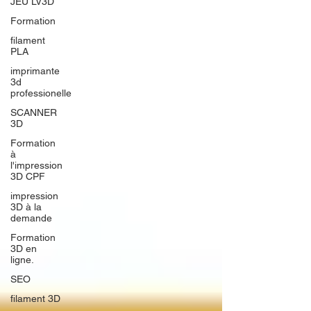
JEU LV3D
Formation
filament
PLA
imprimante
3d
professionelle
SCANNER
3D
Formation
à
l'impression
3D CPF
impression
3D à la
demande
Formation
3D en
ligne.
SEO
filament 3D