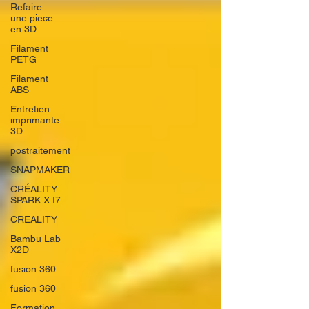
Refaire
une piece
en 3D
Filament
PETG
Filament
ABS
Entretien
imprimante
3D
postraitement
SNAPMAKER
CRÉALITY
SPARK X I7
CREALITY
Bambu Lab
X2D
fusion 360
fusion 360
Formation