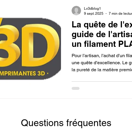
Lv3dblog1
9 sept. 2025
7 min de lectu
La quête de l'e
guide de l'arti
un filament PL
pour mon impr
Pour l'artisan, l'achat d'un f
une quête d'excellence. Le g
la pureté de la matière prem
et l'enroulement parfait de la
également que le conditionne
un emballage sous vide et un
protéger de l'humidité. Cette
investissement dans la qualité
Questions fréquentes