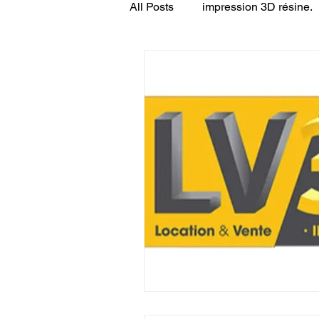
All Posts
impression 3D résine.
CONCESSION LV3D
JEU
SCANNER 3D
Formation 
SEO
filament 3D
Refa
Entretien imprimante 3D
p
Bambu Lab X2D
fusion 36