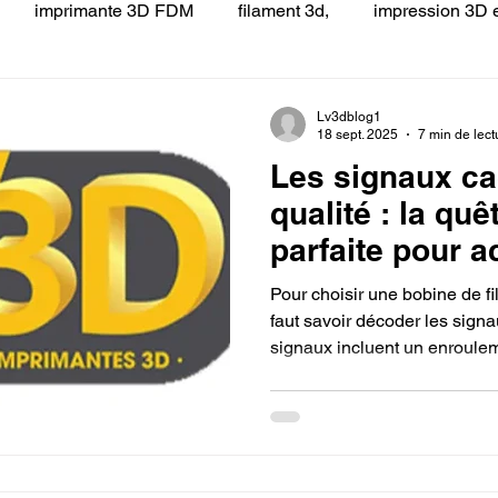
imprimante 3D FDM
filament 3d,
impression 3D e
 LV3D
Formation
filament PLA
imprimante 3d pro
Lv3dblog1
18 sept. 2025
7 min de lect
Les signaux ca
à l'impression 3D CPF
impression 3D à la demande
F
qualité : la quê
parfaite pour a
ire une piece en 3D
Filament PETG
Filament ABS
filament PLA p
Pour choisir une bobine de fi
pour mon impr
faut savoir décoder les sign
signaux incluent un enrouleme
ostraitement
SNAPMAKER
CRÉALITY SPARK X I7
emballage sous vide avec un
protéger de l'humidité, et la 
fournit des fiches techniques
de diamètre précises. Repére
0
fusion 360
Formation CREALITY PRINT
choix éclairé et la réussite 