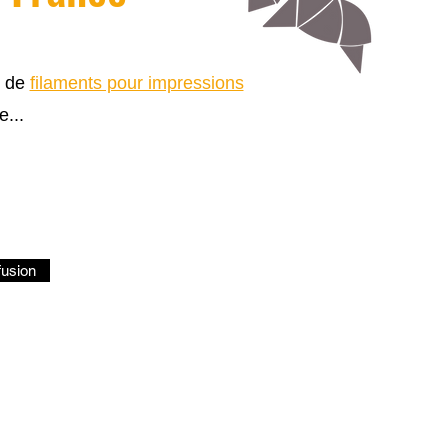
s de
filaments pour impressions
e...
fusion