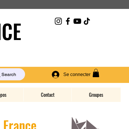
CE
Search
Se connecter
opos
Contact
Groupes
D France