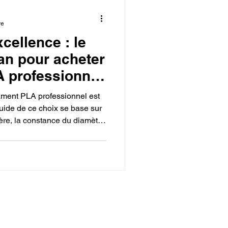
re
xcellence : le
san pour acheter
A professionnel
imante 3D.
ilament PLA professionnel est
uide de ce choix se base sur
ière, la constance du diamètre
 bobine. L'artisan s'assure
ment est irréprochable, avec
 sachet déshydratant pour le
 démarche garantit un
 et la réussite de son travail.