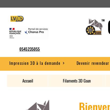
0545235055
Impression 3D à la demande
Devenir revendeur
Accueil
Filaments 3D Gsun
Bienven