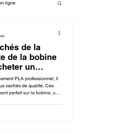
n ligne
fessionelle
ure
chés de la
ormation 3D en ligne.
te de la bobine
cheter un
rofessionnel
lament PLA professionnel, il
imante 3D.
aux cachés de qualité. Ces
nt parfait sur la bobine, un
CREALITY
 sachet déshydratant pour
transparence du fabricant qui
 détaillées et des tolérances
r ces indices garantit un
de vos impressions.