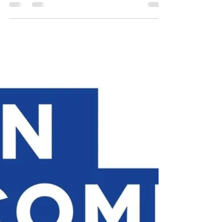
Cet extrait présente le projet d'ouvrir un centre de
formation à l'impression 3D comme une révolution
personnalisée, permettant de construire un avenir
sur mesure. Pour concrétiser cette vision, deux
éléments sont essentiels : l'agrément CPF, qui
rend la formation accessible et garantit sa
légitimité, et un partenariat avec LV3D, qui fournit
l'expertise et le soutien nécessaires pour bâtir un
centre solide et performant.