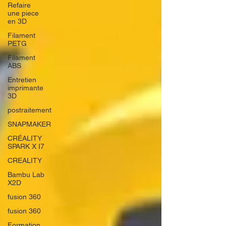
Refaire
une piece
en 3D
Filament
PETG
Filament
ABS
Entretien
imprimante
3D
postraitement
SNAPMAKER
CRÉALITY
SPARK X I7
CREALITY
Bambu Lab
X2D
fusion 360
fusion 360
Formation