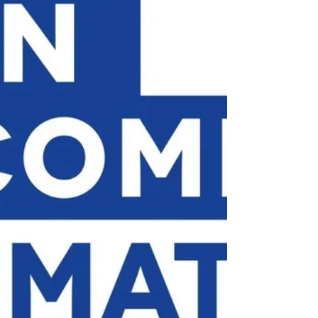
que le centre puisse avoir un impact positif et
durable sur la communauté.