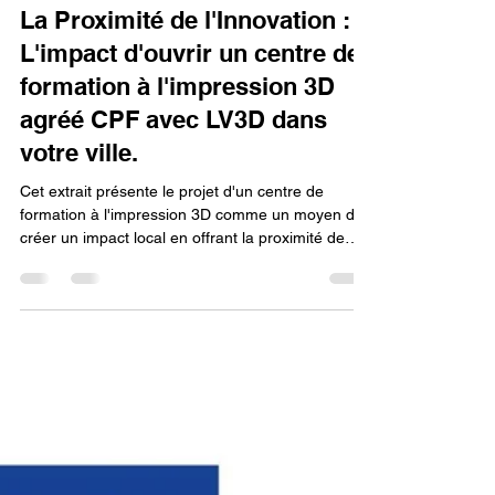
Lv3dblog1
18 sept. 2025
8 min de lecture
La Proximité de l'Innovation :
L'impact d'ouvrir un centre de
formation à l'impression 3D
agréé CPF avec LV3D dans
votre ville.
Cet extrait présente le projet d'un centre de
formation à l'impression 3D comme un moyen de
créer un impact local en offrant la proximité de
l'innovation. Pour ce faire, il est essentiel d'obtenir
l'agrément CPF afin de rendre la formation
accessible et de renforcer sa légitimité. Le
partenariat avec LV3D est également crucial, car il
fournit l'expertise et le soutien nécessaires pour