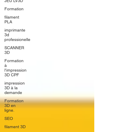
JEU LV3D
Formation
filament
PLA
imprimante
3d
professionelle
SCANNER
3D
Formation
à
l'impression
3D CPF
impression
3D à la
demande
Formation
3D en
ligne.
SEO
filament 3D