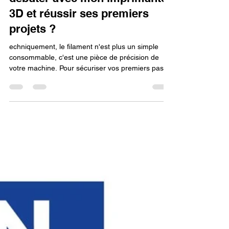
filament PLA acheter pour
débuter avec mon imprimante
3D et réussir ses premiers
projets ?
echniquement, le filament n'est plus un simple
consommable, c'est une pièce de précision de
votre machine. Pour sécuriser vos premiers pas,
je recommande de suivre les préconisations des
formations certifiées Qualiopi : elles valident des
couples "machine/filament" qui ont prouvé leur
fiabilité sur des milliers d'heures. En utilisant votre
CPF pour acquérir un stock de filaments
techniques dès le départ