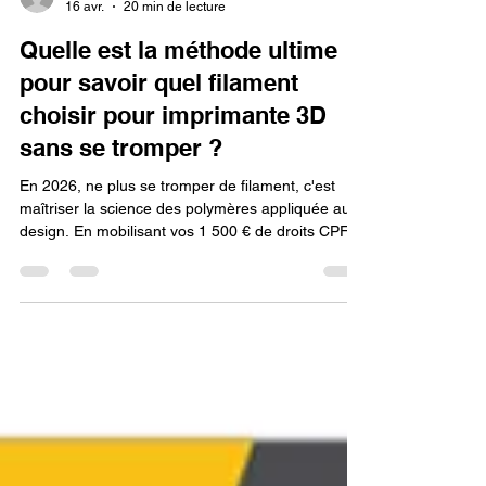
Lv3dblog1
16 avr.
20 min de lecture
Quelle est la méthode ultime
pour savoir quel filament
choisir pour imprimante 3D
sans se tromper ?
En 2026, ne plus se tromper de filament, c'est
maîtriser la science des polymères appliquée au
design. En mobilisant vos 1 500 € de droits CPF
pour ce cursus de modélisation en ligne, vous
apprenez à déchiffrer les fiches techniques pour
anticiper les phénomènes de retrait ou de
délamination. C'est cette expertise, combinée à
l'utilisation d'une imprimante 3D livrée prête à
l'emploi