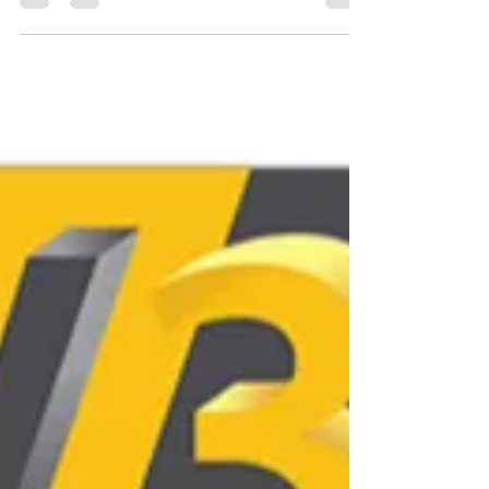
débutant en 2026 pour réussir
sans se ruiner ?
Réussir sans se ruiner en 2026 repose sur
l'équilibre entre prix d'achat et fiabilité. Si la
gamme Bambu Lab offre le ticket d'entrée le plus
fluide et économique pour le grand public, la
Snapmaker U1 reste un investissement
stratégique pour sa durabilité. La meilleure
machine "budget" est celle qui, par son
intelligence embarquée, garantit que chaque euro
investi dans le filament se transforme en un objet
réussi.