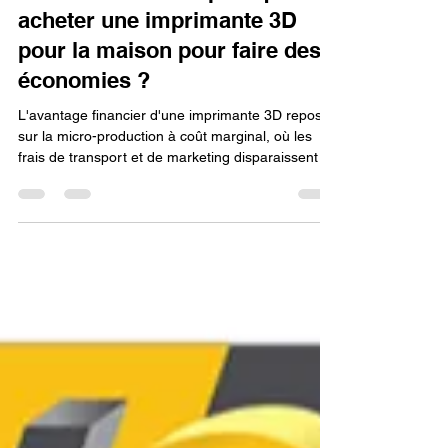
Lv3dblog1
3 mars
14 min de lecture
Quels sont les avantages
financiers réels et pourquoi
acheter une imprimante 3D
pour la maison pour faire des
économies ?
L'avantage financier d'une imprimante 3D repose
sur la micro-production à coût marginal, où les
frais de transport et de marketing disparaissent au
profit de la matière première recyclée. En 2026,
l'achat d'une machine devient une stratégie de dé-
consommation active, permettant de remplacer
des objets coûteux (10 € à 50 €) par une
fabrication locale ne coûtant que quelques