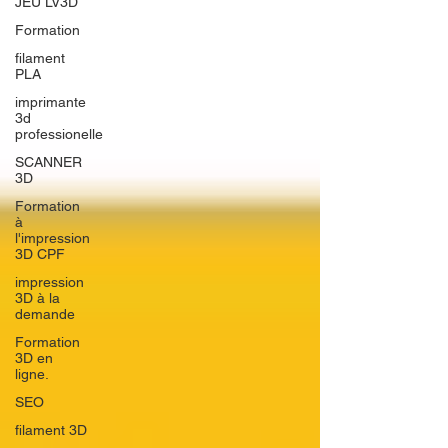
JEU LV3D
Formation
filament
PLA
imprimante
3d
professionelle
SCANNER
3D
Formation
à
l'impression
3D CPF
impression
3D à la
demande
Formation
3D en
ligne.
SEO
filament 3D