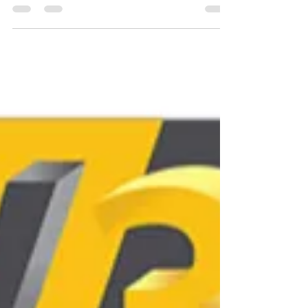
Réussir sa reconversion en 2026 est une question
de pertinence technologique. Si la gamme Bambu
Lab est excellente pour comprendre l'ergonomie
et la vitesse de production, une formation centrée
sur la Snapmaker U1 ou des machines
industrielles similaires vous donnera un avantage
technique pour des postes plus complexes. Le
financement CPF est l'outil idéal pour accéder à
ces expertises sans sacrifier vos économies
personnelles.