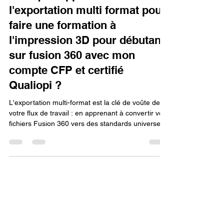
Pourquoi apprendre
l'exportation multi format pour
faire une formation à
l'impression 3D pour débutant
sur fusion 360 avec mon
compte CFP et certifié
Qualiopi ?
L'exportation multi-format est la clé de voûte de
votre flux de travail : en apprenant à convertir vos
fichiers Fusion 360 vers des standards universels
comme le STL ou le 3MF, vous garantissez la
réussite de vos impressions et démontrez une
expertise technique indispensable, valorisant ainsi
votre parcours certifiant aux yeux des recruteurs.