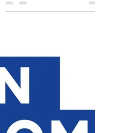
La reconversion professionnelle via l'impression
3D en 2026 s'appuie sur la crédibilité apportée
par le financement CPF. Si la gamme Bambu Lab
est plébiscitée pour sa rapidité et son ergonomie,
les formations sur des outils plus complexes
préparent aux réalités de la production
industrielle. Ce choix permet de transformer vos
droits à la formation en un passeport pour les
métiers de demain, où la conception et la
fabrication ne font plus qu'un.