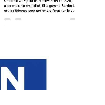
Pourquoi choisir la fabrication
additive pour sa reconversion
via une formation impression
3D CPF ?
Choisir le CPF pour sa reconversion en 2026,
c'est choisir la crédibilité. Si la gamme Bambu Lab
est la référence pour apprendre l'ergonomie et la
vitesse, les formations sur Snapmaker U1 ouvrent
les portes d'une fabrication plus industrielle et
technique. Ce dispositif est le pont idéal entre vos
ambitions créatives et les réalités d'un marché du
travail qui valorise désormais la fabrication agile et
relocalisée.