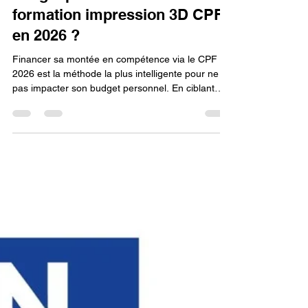
Est-il possible d'utiliser son
budget pour financer une
formation impression 3D CPF
en 2026 ?
Financer sa montée en compétence via le CPF en
2026 est la méthode la plus intelligente pour ne
pas impacter son budget personnel. En ciblant
des formations qui intègrent la manipulation des
machines de dernière génération (IA, nivellement
automatique), vous sécurisez votre apprentissage.
Si la Bambu Lab A1 est souvent l'outil privilégié
pour l'initiation rapide, les formations sur
Snapmaker U1 s'adressent à ceux qui visent une
expertise plus industrielle et polyvalente.