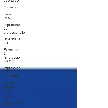
JEU LV3D
Formation
filament
PLA
imprimante
3d
professionelle
SCANNER
3D
Formation
à
l'impression
3D CPF
impression
3D à la
demande
Formation
3D en
ligne.
SEO
filament 3D