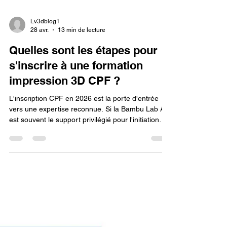
Lv3dblog1
28 avr.
13 min de lecture
Quelles sont les étapes pour
s'inscrire à une formation
impression 3D CPF ?
L'inscription CPF en 2026 est la porte d'entrée
vers une expertise reconnue. Si la Bambu Lab A1
est souvent le support privilégié pour l'initiation
rapide lors de ces formations, la Snapmaker U1
est au cœur des modules dédiés à la production
de pièces techniques. En suivant ce parcours