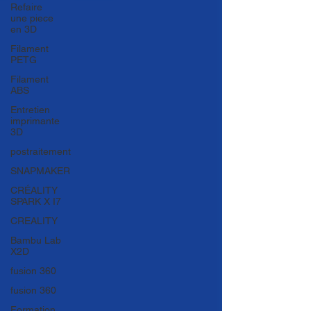
Refaire
une piece
en 3D
Filament
PETG
Filament
ABS
Entretien
imprimante
3D
postraitement
SNAPMAKER
CRÉALITY
SPARK X I7
CREALITY
Bambu Lab
X2D
fusion 360
fusion 360
Formation