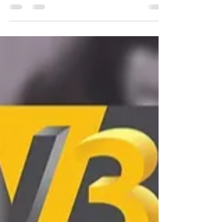
Pour acheter une imprimante 3D en toute
confiance, le magasin LV3D à Saint-Quentin offre
un guide complet qui se distingue des achats en
ligne. Grâce à son expertise locale, vous
bénéficiez de conseils personnalisés, d'une
assistance technique et d'un service après-vente
fiables. Le processus vous permet de voir les
machines en action et de faire un choix éclairé,
assurant ainsi un bon départ dans l'impression
3D.