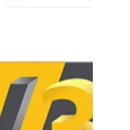
comme la facilité d'utilisation, la sécurité et le
rapport qualité-prix, pour aider les parents à faire
un choix éclairé. L'objectif est de trouver un
appareil qui stimule à la fois la créativité et les
compétences techniques de l'adolescent, tout en
respectant le budget.