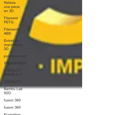
Refaire
une piece
en 3D
Filament
PETG
Filament
ABS
Entretien
imprimante
3D
postraitement
SNAPMAKER
CRÉALITY
SPARK X I7
CREALITY
Bambu Lab
X2D
fusion 360
fusion 360
Formation