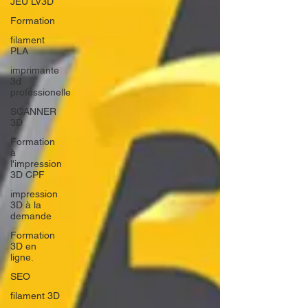
JEU LV3D
Formation
filament
PLA
imprimante
3d
professionelle
SCANNER
3D
Formation
à
l'impression
3D CPF
impression
3D à la
demande
Formation
3D en
ligne.
SEO
filament 3D