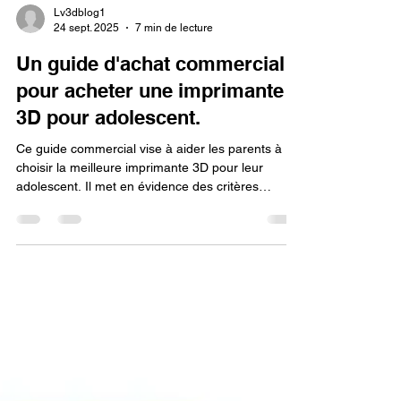
Lv3dblog1
24 sept. 2025
7 min de lecture
Un guide d'achat commercial
pour acheter une imprimante
3D pour adolescent.
Ce guide commercial vise à aider les parents à
choisir la meilleure imprimante 3D pour leur
adolescent. Il met en évidence des critères
d'achat essentiels, tels que le type d'imprimante,
les matériaux, la facilité d'utilisation du logiciel, la
sécurité et la fiabilité des marques. L'objectif est
d'assurer un investissement judicieux qui favorise
la créativité et est adapté au niveau de
compétence du jeune.