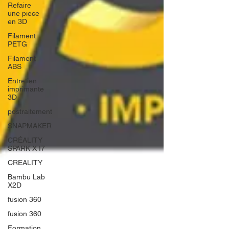
Refaire
une piece
en 3D
Filament
PETG
Filament
ABS
Entretien
imprimante
3D
postraitement
SNAPMAKER
CRÉALITY
SPARK X I7
CREALITY
Bambu Lab
X2D
fusion 360
fusion 360
Formation