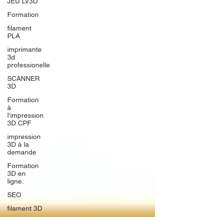
JEU LV3D
Formation
filament
PLA
imprimante
3d
professionelle
SCANNER
3D
Formation
à
l'impression
3D CPF
impression
3D à la
demande
Formation
3D en
ligne.
SEO
filament 3D