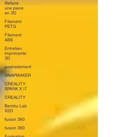
Refaire
une piece
en 3D
Filament
PETG
Filament
ABS
Entretien
imprimante
3D
postraitement
SNAPMAKER
CRÉALITY
SPARK X I7
CREALITY
Bambu Lab
X2D
fusion 360
fusion 360
Formation